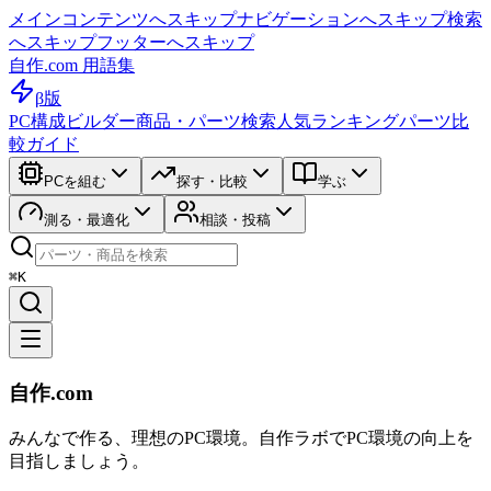
メインコンテンツへスキップ
ナビゲーションへスキップ
検索
へスキップ
フッターへスキップ
自作.com 用語集
β版
PC構成ビルダー
商品・パーツ検索
人気ランキング
パーツ比
較ガイド
PCを組む
探す・比較
学ぶ
測る・最適化
相談・投稿
⌘K
自作.com
みんなで作る、理想のPC環境
。
自作ラボ
でPC環境の向上を
目指しましょう。