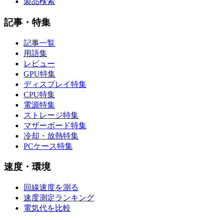
製品検索
記事・特集
記事一覧
用語集
レビュー
GPU特集
ディスプレイ特集
CPU特集
電源特集
ストレージ特集
マザーボード特集
冷却・放熱特集
PCケース特集
速度・環境
回線速度を測る
速度測定ランキング
電気代を比較