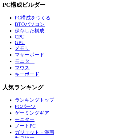
PC構成ビルダー
PC構成をつくる
BTOパソコン
保存した構成
CPU
GPU
メモリ
マザーボード
モニター
マウス
キーボード
人気ランキング
ランキングトップ
PCパーツ
ゲーミングギア
モニター
ノートPC
ガジェット・漫画