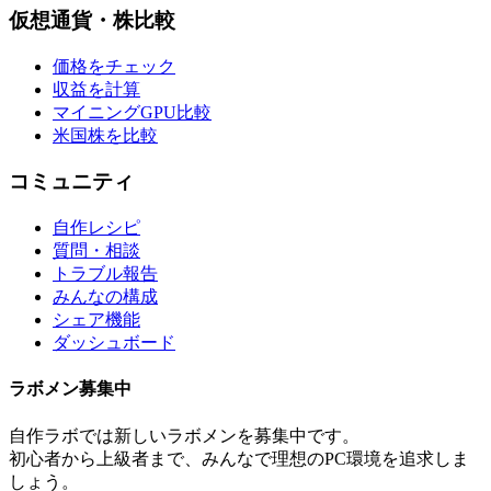
仮想通貨・株比較
価格をチェック
収益を計算
マイニングGPU比較
米国株を比較
コミュニティ
自作レシピ
質問・相談
トラブル報告
みんなの構成
シェア機能
ダッシュボード
ラボメン
募集中
自作ラボ
では新しい
ラボメン
を募集中です。
初心者から上級者まで、みんなで理想のPC環境を追求しま
しょう。