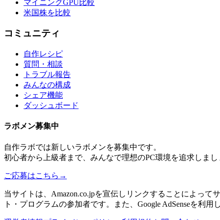
マイニングGPU比較
米国株を比較
コミュニティ
自作レシピ
質問・相談
トラブル報告
みんなの構成
シェア機能
ダッシュボード
ラボメン
募集中
自作ラボ
では新しい
ラボメン
を募集中です。
初心者から上級者まで、みんなで理想のPC環境を追求しまし
ご応募はこちら
→
当サイトは、Amazon.co.jpを宣伝しリンクすることに
ト・プログラムの参加者です。また、Google AdSenseを