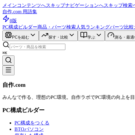
メインコンテンツへスキップ
ナビゲーションへスキップ
検索
自作.com 用語集
β版
PC構成ビルダー
商品・パーツ検索
人気ランキング
パーツ比較
PCを組む
探す・比較
学ぶ
測る・最適
⌘K
自作.com
みんなで作る、理想のPC環境
。
自作ラボ
でPC環境の向上を
PC構成ビルダー
PC構成をつくる
BTOパソコン