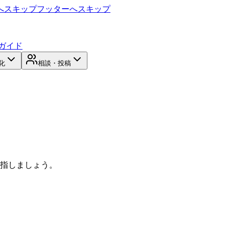
へスキップ
フッターへスキップ
ガイド
化
相談・投稿
目指しましょう。