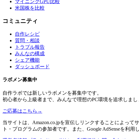
マイニングGPU比較
米国株を比較
コミュニティ
自作レシピ
質問・相談
トラブル報告
みんなの構成
シェア機能
ダッシュボード
ラボメン
募集中
自作ラボ
では新しい
ラボメン
を募集中です。
初心者から上級者まで、みんなで理想のPC環境を追求しまし
ご応募はこちら
→
当サイトは、Amazon.co.jpを宣伝しリンクすることに
ト・プログラムの参加者です。また、Google AdSenseを