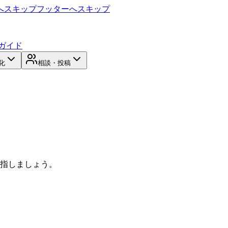
へスキップ
フッターへスキップ
ガイド
化
相談・投稿
目指しましょう。