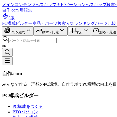
メインコンテンツへスキップ
ナビゲーションへスキップ
検索
自作.com 用語集
β版
PC構成ビルダー
商品・パーツ検索
人気ランキング
パーツ比較
PCを組む
探す・比較
学ぶ
測る・最適
⌘K
自作.com
みんなで作る、理想のPC環境
。
自作ラボ
でPC環境の向上を
PC構成ビルダー
PC構成をつくる
BTOパソコン