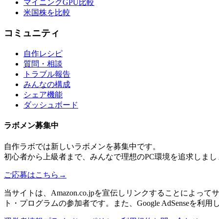
マイニングGPU比較
米国株を比較
コミュニティ
自作レシピ
質問・相談
トラブル報告
みんなの構成
シェア機能
ダッシュボード
ラボメン
募集中
自作ラボ
では新しい
ラボメン
を募集中です。
初心者から上級者まで、みんなで理想のPC環境を追求しまし
ご応募はこちら
→
当サイトは、Amazon.co.jpを宣伝しリンクすることに
ト・プログラムの参加者です。また、Google AdSenseを