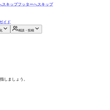
へスキップ
フッターへスキップ
ガイド
化
相談・投稿
目指しましょう。