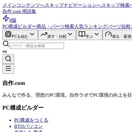
メインコンテンツへスキップ
ナビゲーションへスキップ
検索
自作.com 用語集
β版
PC構成ビルダー
商品・パーツ検索
人気ランキング
パーツ比較
PCを組む
探す・比較
学ぶ
測る・最適
⌘K
自作.com
みんなで作る、理想のPC環境
。
自作ラボ
でPC環境の向上を
PC構成ビルダー
PC構成をつくる
BTOパソコン