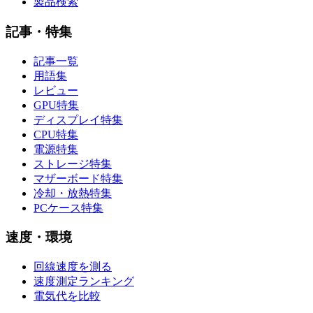
製品検索
記事・特集
記事一覧
用語集
レビュー
GPU特集
ディスプレイ特集
CPU特集
電源特集
ストレージ特集
マザーボード特集
冷却・放熱特集
PCケース特集
速度・環境
回線速度を測る
速度測定ランキング
電気代を比較