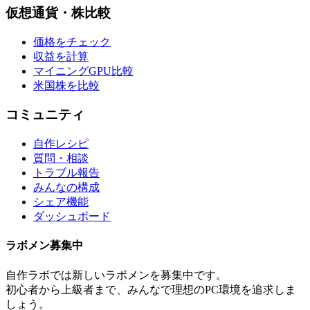
仮想通貨・株比較
価格をチェック
収益を計算
マイニングGPU比較
米国株を比較
コミュニティ
自作レシピ
質問・相談
トラブル報告
みんなの構成
シェア機能
ダッシュボード
ラボメン
募集中
自作ラボ
では新しい
ラボメン
を募集中です。
初心者から上級者まで、みんなで理想のPC環境を追求しま
しょう。