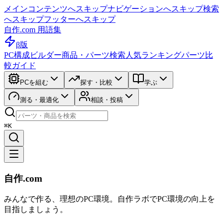
メインコンテンツへスキップ
ナビゲーションへスキップ
検索
へスキップ
フッターへスキップ
自作.com 用語集
β版
PC構成ビルダー
商品・パーツ検索
人気ランキング
パーツ比
較ガイド
PCを組む
探す・比較
学ぶ
測る・最適化
相談・投稿
⌘K
自作.com
みんなで作る、理想のPC環境
。
自作ラボ
でPC環境の向上を
目指しましょう。