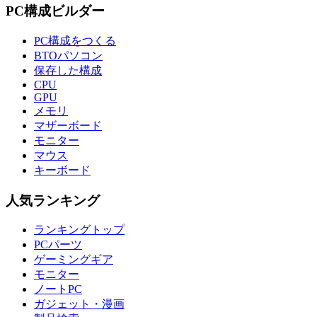
PC構成ビルダー
PC構成をつくる
BTOパソコン
保存した構成
CPU
GPU
メモリ
マザーボード
モニター
マウス
キーボード
人気ランキング
ランキングトップ
PCパーツ
ゲーミングギア
モニター
ノートPC
ガジェット・漫画