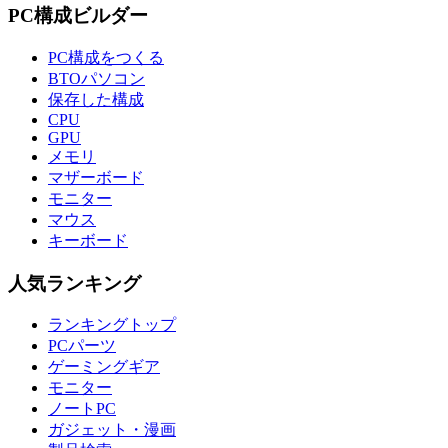
PC構成ビルダー
PC構成をつくる
BTOパソコン
保存した構成
CPU
GPU
メモリ
マザーボード
モニター
マウス
キーボード
人気ランキング
ランキングトップ
PCパーツ
ゲーミングギア
モニター
ノートPC
ガジェット・漫画