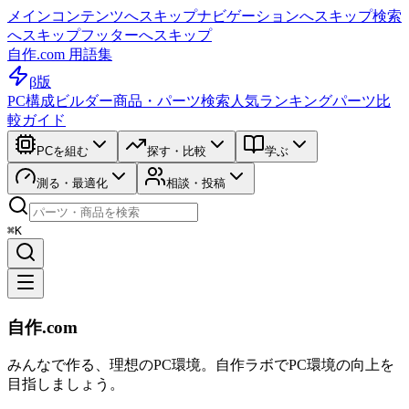
メインコンテンツへスキップ
ナビゲーションへスキップ
検索
へスキップ
フッターへスキップ
自作.com 用語集
β版
PC構成ビルダー
商品・パーツ検索
人気ランキング
パーツ比
較ガイド
PCを組む
探す・比較
学ぶ
測る・最適化
相談・投稿
⌘K
自作.com
みんなで作る、理想のPC環境
。
自作ラボ
でPC環境の向上を
目指しましょう。