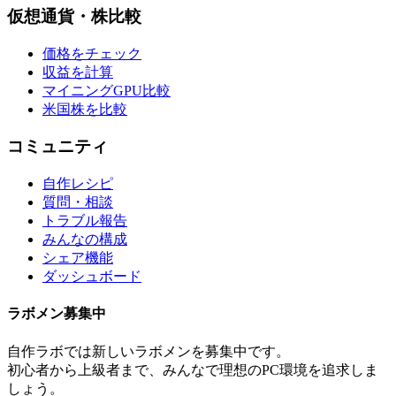
仮想通貨・株比較
価格をチェック
収益を計算
マイニングGPU比較
米国株を比較
コミュニティ
自作レシピ
質問・相談
トラブル報告
みんなの構成
シェア機能
ダッシュボード
ラボメン
募集中
自作ラボ
では新しい
ラボメン
を募集中です。
初心者から上級者まで、みんなで理想のPC環境を追求しま
しょう。