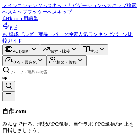
メインコンテンツへスキップ
ナビゲーションへスキップ
検索
へスキップ
フッターへスキップ
自作.com 用語集
β版
PC構成ビルダー
商品・パーツ検索
人気ランキング
パーツ比
較ガイド
PCを組む
探す・比較
学ぶ
測る・最適化
相談・投稿
⌘K
自作.com
みんなで作る、理想のPC環境
。
自作ラボ
でPC環境の向上を
目指しましょう。