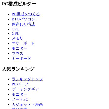
PC構成ビルダー
PC構成をつくる
BTOパソコン
保存した構成
CPU
GPU
メモリ
マザーボード
モニター
マウス
キーボード
人気ランキング
ランキングトップ
PCパーツ
ゲーミングギア
モニター
ノートPC
ガジェット・漫画