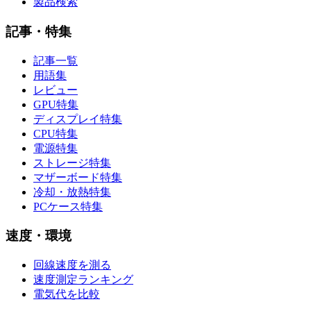
製品検索
記事・特集
記事一覧
用語集
レビュー
GPU特集
ディスプレイ特集
CPU特集
電源特集
ストレージ特集
マザーボード特集
冷却・放熱特集
PCケース特集
速度・環境
回線速度を測る
速度測定ランキング
電気代を比較