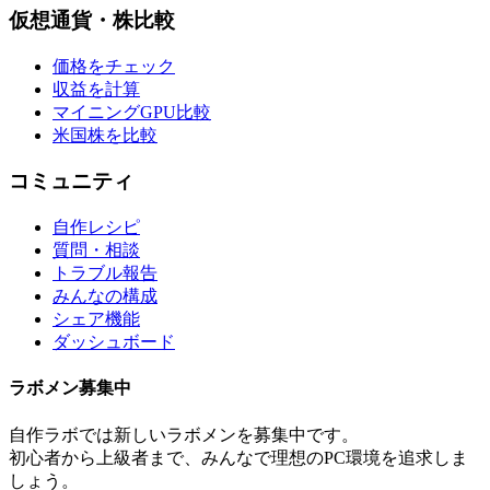
仮想通貨・株比較
価格をチェック
収益を計算
マイニングGPU比較
米国株を比較
コミュニティ
自作レシピ
質問・相談
トラブル報告
みんなの構成
シェア機能
ダッシュボード
ラボメン
募集中
自作ラボ
では新しい
ラボメン
を募集中です。
初心者から上級者まで、みんなで理想のPC環境を追求しま
しょう。