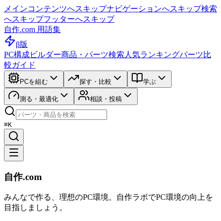
メインコンテンツへスキップ
ナビゲーションへスキップ
検索
へスキップ
フッターへスキップ
自作.com 用語集
β版
PC構成ビルダー
商品・パーツ検索
人気ランキング
パーツ比
較ガイド
PCを組む
探す・比較
学ぶ
測る・最適化
相談・投稿
⌘K
自作.com
みんなで作る、理想のPC環境
。
自作ラボ
でPC環境の向上を
目指しましょう。