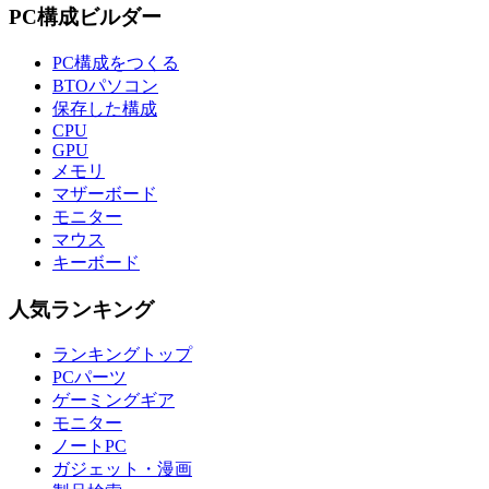
PC構成ビルダー
PC構成をつくる
BTOパソコン
保存した構成
CPU
GPU
メモリ
マザーボード
モニター
マウス
キーボード
人気ランキング
ランキングトップ
PCパーツ
ゲーミングギア
モニター
ノートPC
ガジェット・漫画