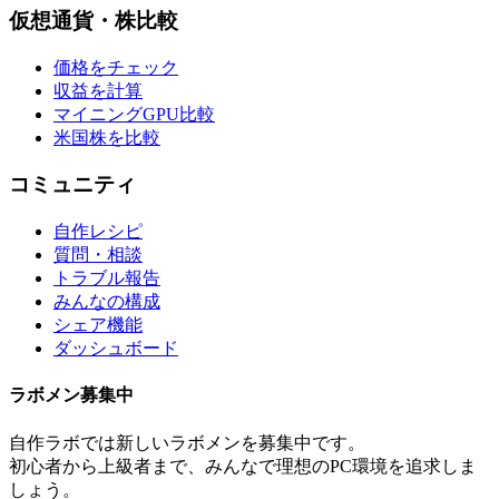
仮想通貨・株比較
価格をチェック
収益を計算
マイニングGPU比較
米国株を比較
コミュニティ
自作レシピ
質問・相談
トラブル報告
みんなの構成
シェア機能
ダッシュボード
ラボメン
募集中
自作ラボ
では新しい
ラボメン
を募集中です。
初心者から上級者まで、みんなで理想のPC環境を追求しま
しょう。