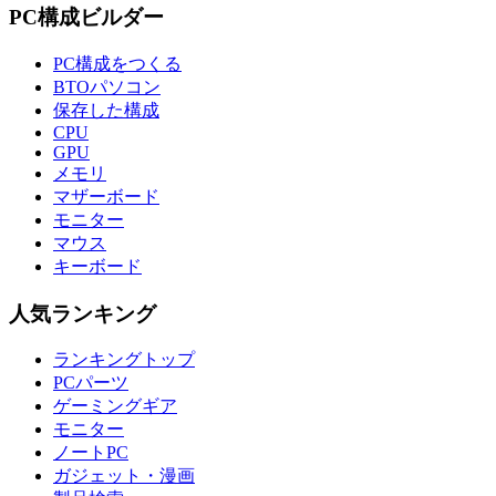
PC構成ビルダー
PC構成をつくる
BTOパソコン
保存した構成
CPU
GPU
メモリ
マザーボード
モニター
マウス
キーボード
人気ランキング
ランキングトップ
PCパーツ
ゲーミングギア
モニター
ノートPC
ガジェット・漫画