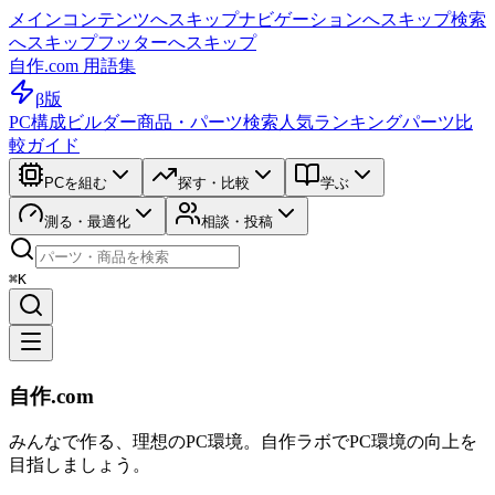
メインコンテンツへスキップ
ナビゲーションへスキップ
検索
へスキップ
フッターへスキップ
自作.com 用語集
β版
PC構成ビルダー
商品・パーツ検索
人気ランキング
パーツ比
較ガイド
PCを組む
探す・比較
学ぶ
測る・最適化
相談・投稿
⌘K
自作.com
みんなで作る、理想のPC環境
。
自作ラボ
でPC環境の向上を
目指しましょう。