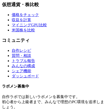
仮想通貨・株比較
価格をチェック
収益を計算
マイニングGPU比較
米国株を比較
コミュニティ
自作レシピ
質問・相談
トラブル報告
みんなの構成
シェア機能
ダッシュボード
ラボメン
募集中
自作ラボ
では新しい
ラボメン
を募集中です。
初心者から上級者まで、みんなで理想のPC環境を追求しま
しょう。