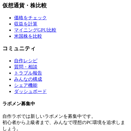
仮想通貨・株比較
価格をチェック
収益を計算
マイニングGPU比較
米国株を比較
コミュニティ
自作レシピ
質問・相談
トラブル報告
みんなの構成
シェア機能
ダッシュボード
ラボメン
募集中
自作ラボ
では新しい
ラボメン
を募集中です。
初心者から上級者まで、みんなで理想のPC環境を追求しま
しょう。