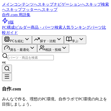
メインコンテンツへスキップ
ナビゲーションへスキップ
検索
へスキップ
フッターへスキップ
自作.com 用語集
β版
PC構成ビルダー
商品・パーツ検索
人気ランキング
パーツ比
較ガイド
PCを組む
探す・比較
学ぶ
測る・最適化
相談・投稿
⌘K
自作.com
みんなで作る、理想のPC環境
。
自作ラボ
でPC環境の向上を
目指しましょう。