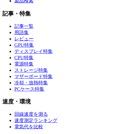
製品検索
記事・特集
記事一覧
用語集
レビュー
GPU特集
ディスプレイ特集
CPU特集
電源特集
ストレージ特集
マザーボード特集
冷却・放熱特集
PCケース特集
速度・環境
回線速度を測る
速度測定ランキング
電気代を比較