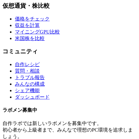
仮想通貨・株比較
価格をチェック
収益を計算
マイニングGPU比較
米国株を比較
コミュニティ
自作レシピ
質問・相談
トラブル報告
みんなの構成
シェア機能
ダッシュボード
ラボメン
募集中
自作ラボ
では新しい
ラボメン
を募集中です。
初心者から上級者まで、みんなで理想のPC環境を追求しま
しょう。