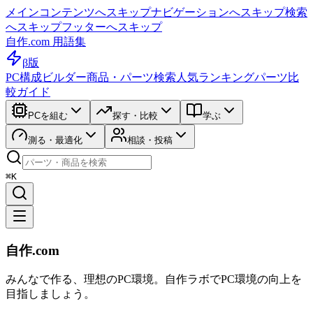
メインコンテンツへスキップ
ナビゲーションへスキップ
検索
へスキップ
フッターへスキップ
自作.com 用語集
β版
PC構成ビルダー
商品・パーツ検索
人気ランキング
パーツ比
較ガイド
PCを組む
探す・比較
学ぶ
測る・最適化
相談・投稿
⌘K
自作.com
みんなで作る、理想のPC環境
。
自作ラボ
でPC環境の向上を
目指しましょう。