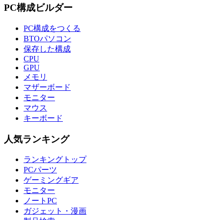
PC構成ビルダー
PC構成をつくる
BTOパソコン
保存した構成
CPU
GPU
メモリ
マザーボード
モニター
マウス
キーボード
人気ランキング
ランキングトップ
PCパーツ
ゲーミングギア
モニター
ノートPC
ガジェット・漫画