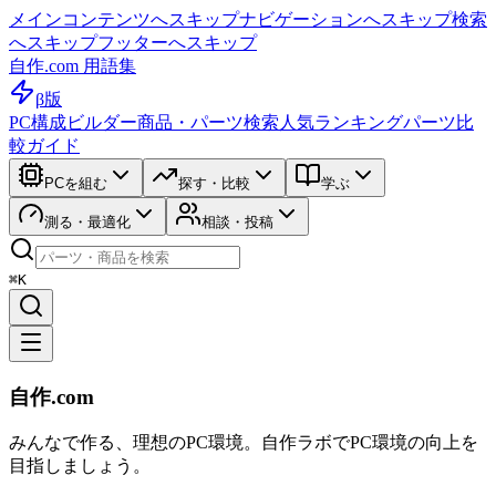
メインコンテンツへスキップ
ナビゲーションへスキップ
検索
へスキップ
フッターへスキップ
自作.com 用語集
β版
PC構成ビルダー
商品・パーツ検索
人気ランキング
パーツ比
較ガイド
PCを組む
探す・比較
学ぶ
測る・最適化
相談・投稿
⌘K
自作.com
みんなで作る、理想のPC環境
。
自作ラボ
でPC環境の向上を
目指しましょう。