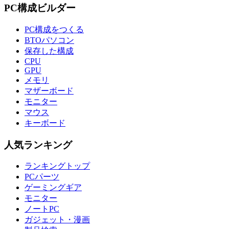
PC構成ビルダー
PC構成をつくる
BTOパソコン
保存した構成
CPU
GPU
メモリ
マザーボード
モニター
マウス
キーボード
人気ランキング
ランキングトップ
PCパーツ
ゲーミングギア
モニター
ノートPC
ガジェット・漫画