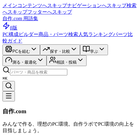
メインコンテンツへスキップ
ナビゲーションへスキップ
検索
へスキップ
フッターへスキップ
自作.com 用語集
β版
PC構成ビルダー
商品・パーツ検索
人気ランキング
パーツ比
較ガイド
PCを組む
探す・比較
学ぶ
測る・最適化
相談・投稿
⌘K
自作.com
みんなで作る、理想のPC環境
。
自作ラボ
でPC環境の向上を
目指しましょう。