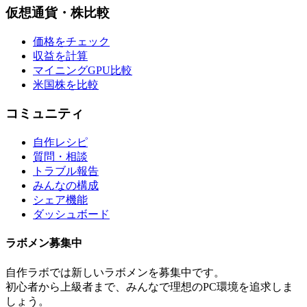
仮想通貨・株比較
価格をチェック
収益を計算
マイニングGPU比較
米国株を比較
コミュニティ
自作レシピ
質問・相談
トラブル報告
みんなの構成
シェア機能
ダッシュボード
ラボメン
募集中
自作ラボ
では新しい
ラボメン
を募集中です。
初心者から上級者まで、みんなで理想のPC環境を追求しま
しょう。