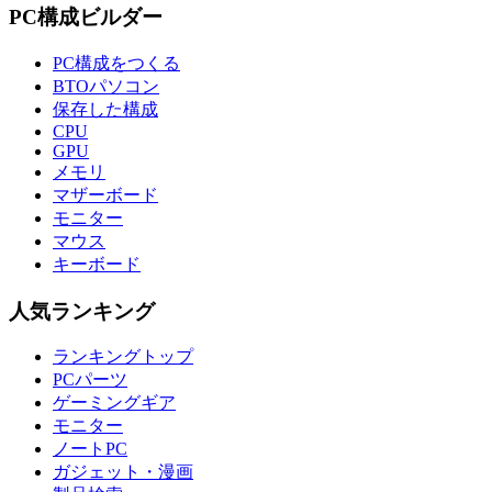
PC構成ビルダー
PC構成をつくる
BTOパソコン
保存した構成
CPU
GPU
メモリ
マザーボード
モニター
マウス
キーボード
人気ランキング
ランキングトップ
PCパーツ
ゲーミングギア
モニター
ノートPC
ガジェット・漫画