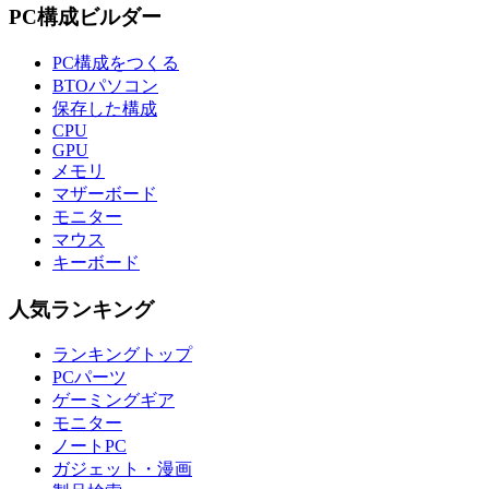
PC構成ビルダー
PC構成をつくる
BTOパソコン
保存した構成
CPU
GPU
メモリ
マザーボード
モニター
マウス
キーボード
人気ランキング
ランキングトップ
PCパーツ
ゲーミングギア
モニター
ノートPC
ガジェット・漫画