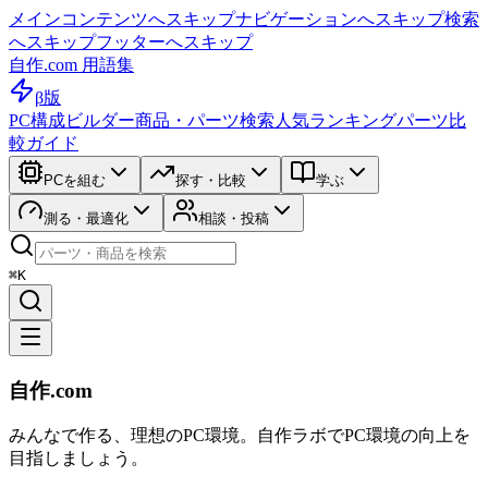
メインコンテンツへスキップ
ナビゲーションへスキップ
検索
へスキップ
フッターへスキップ
自作.com 用語集
β版
PC構成ビルダー
商品・パーツ検索
人気ランキング
パーツ比
較ガイド
PCを組む
探す・比較
学ぶ
測る・最適化
相談・投稿
⌘K
自作.com
みんなで作る、理想のPC環境
。
自作ラボ
でPC環境の向上を
目指しましょう。