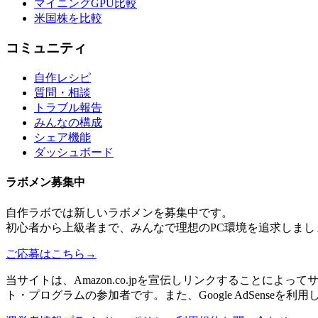
マイニングGPU比較
米国株を比較
コミュニティ
自作レシピ
質問・相談
トラブル報告
みんなの構成
シェア機能
ダッシュボード
ラボメン
募集中
自作ラボ
では新しい
ラボメン
を募集中です。
初心者から上級者まで、みんなで理想のPC環境を追求しまし
ご応募はこちら
→
当サイトは、Amazon.co.jpを宣伝しリンクすることに
ト・プログラムの参加者です。また、Google AdSenseを