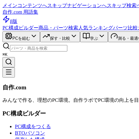
メインコンテンツへスキップ
ナビゲーションへスキップ
検索
自作.com 用語集
β版
PC構成ビルダー
商品・パーツ検索
人気ランキング
パーツ比較
PCを組む
探す・比較
学ぶ
測る・最適
⌘K
自作.com
みんなで作る、理想のPC環境
。
自作ラボ
でPC環境の向上を
PC構成ビルダー
PC構成をつくる
BTOパソコン