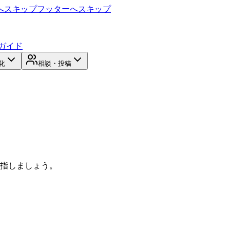
へスキップ
フッターへスキップ
ガイド
化
相談・投稿
目指しましょう。