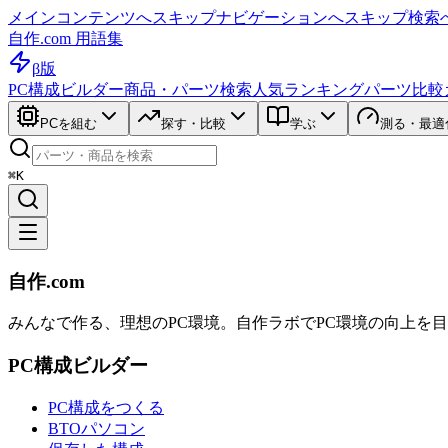
メインコンテンツへスキップ
ナビゲーションへスキップ
検索
自作.com 用語集
β版
PC構成ビルダー
商品・パーツ検索
人気ランキング
パーツ比較
PCを組む
探す・比較
学ぶ
測る・最適
⌘K
自作.com
みんなで作る、理想のPC環境
。
自作ラボ
でPC環境の向上を
PC構成ビルダー
PC構成をつくる
BTOパソコン