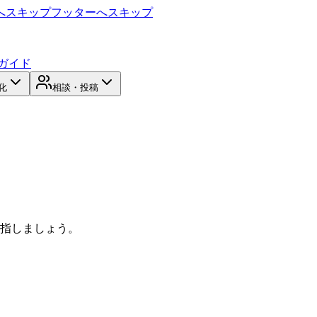
へスキップ
フッターへスキップ
ガイド
化
相談・投稿
目指しましょう。