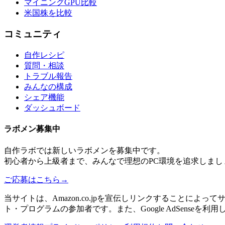
マイニングGPU比較
米国株を比較
コミュニティ
自作レシピ
質問・相談
トラブル報告
みんなの構成
シェア機能
ダッシュボード
ラボメン
募集中
自作ラボ
では新しい
ラボメン
を募集中です。
初心者から上級者まで、みんなで理想のPC環境を追求しまし
ご応募はこちら
→
当サイトは、Amazon.co.jpを宣伝しリンクすることに
ト・プログラムの参加者です。また、Google AdSenseを