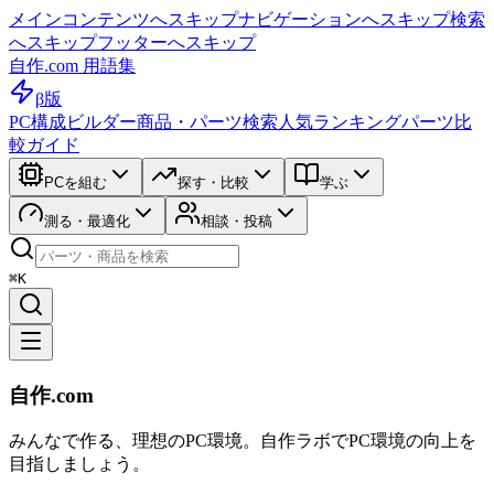
メインコンテンツへスキップ
ナビゲーションへスキップ
検索
へスキップ
フッターへスキップ
自作.com 用語集
β版
PC構成ビルダー
商品・パーツ検索
人気ランキング
パーツ比
較ガイド
PCを組む
探す・比較
学ぶ
測る・最適化
相談・投稿
⌘K
自作.com
みんなで作る、理想のPC環境
。
自作ラボ
でPC環境の向上を
目指しましょう。