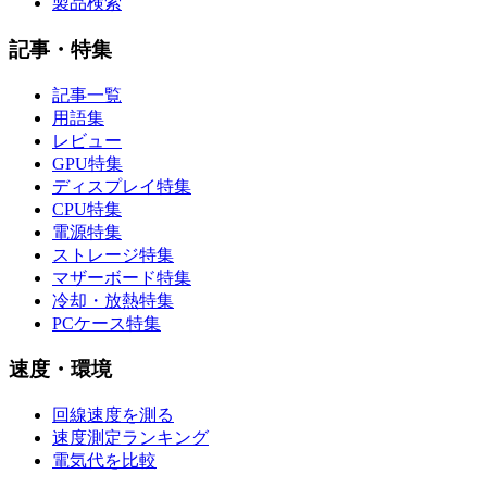
製品検索
記事・特集
記事一覧
用語集
レビュー
GPU特集
ディスプレイ特集
CPU特集
電源特集
ストレージ特集
マザーボード特集
冷却・放熱特集
PCケース特集
速度・環境
回線速度を測る
速度測定ランキング
電気代を比較