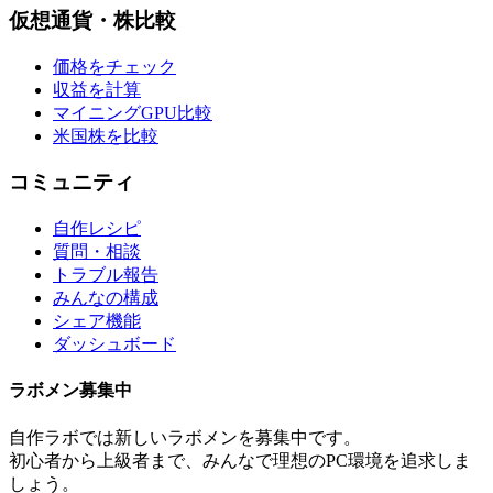
仮想通貨・株比較
価格をチェック
収益を計算
マイニングGPU比較
米国株を比較
コミュニティ
自作レシピ
質問・相談
トラブル報告
みんなの構成
シェア機能
ダッシュボード
ラボメン
募集中
自作ラボ
では新しい
ラボメン
を募集中です。
初心者から上級者まで、みんなで理想のPC環境を追求しま
しょう。