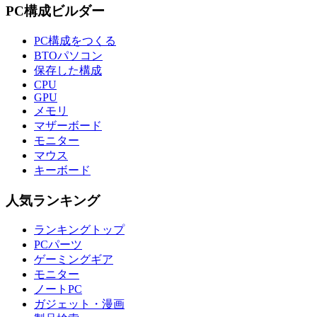
PC構成ビルダー
PC構成をつくる
BTOパソコン
保存した構成
CPU
GPU
メモリ
マザーボード
モニター
マウス
キーボード
人気ランキング
ランキングトップ
PCパーツ
ゲーミングギア
モニター
ノートPC
ガジェット・漫画