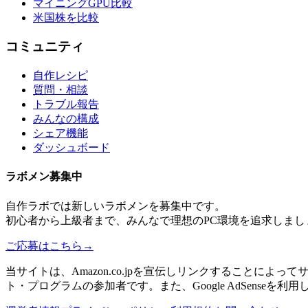
マイニングGPU比較
米国株を比較
コミュニティ
自作レシピ
質問・相談
トラブル報告
みんなの構成
シェア機能
ダッシュボード
ラボメン
募集中
自作ラボ
では新しい
ラボメン
を募集中です。
初心者から上級者まで、みんなで理想のPC環境を追求しまし
ご応募はこちら
→
当サイトは、Amazon.co.jpを宣伝しリンクすることに
ト・プログラムの参加者です。また、Google AdSenseを