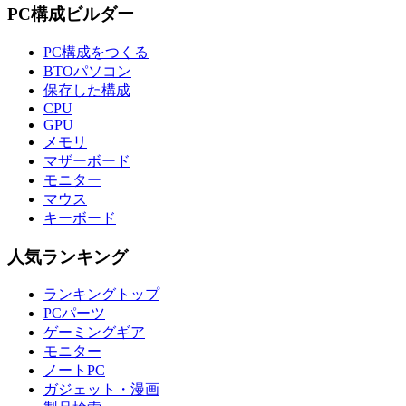
PC構成ビルダー
PC構成をつくる
BTOパソコン
保存した構成
CPU
GPU
メモリ
マザーボード
モニター
マウス
キーボード
人気ランキング
ランキングトップ
PCパーツ
ゲーミングギア
モニター
ノートPC
ガジェット・漫画