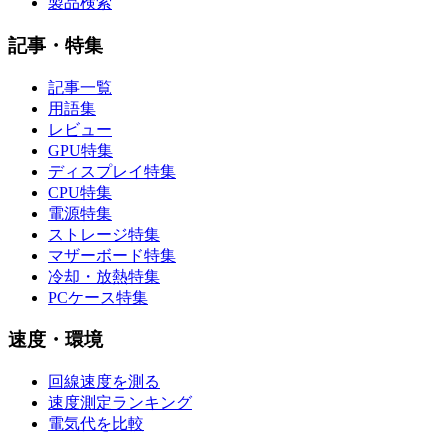
製品検索
記事・特集
記事一覧
用語集
レビュー
GPU特集
ディスプレイ特集
CPU特集
電源特集
ストレージ特集
マザーボード特集
冷却・放熱特集
PCケース特集
速度・環境
回線速度を測る
速度測定ランキング
電気代を比較