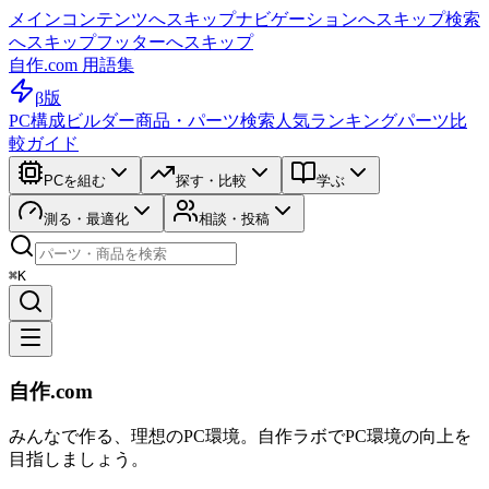
メインコンテンツへスキップ
ナビゲーションへスキップ
検索
へスキップ
フッターへスキップ
自作.com 用語集
β版
PC構成ビルダー
商品・パーツ検索
人気ランキング
パーツ比
較ガイド
PCを組む
探す・比較
学ぶ
測る・最適化
相談・投稿
⌘K
自作.com
みんなで作る、理想のPC環境
。
自作ラボ
でPC環境の向上を
目指しましょう。