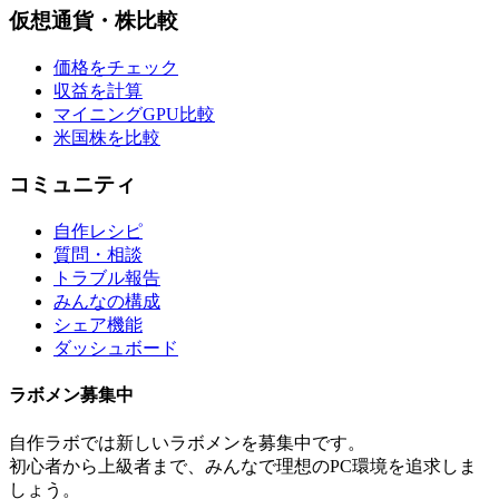
仮想通貨・株比較
価格をチェック
収益を計算
マイニングGPU比較
米国株を比較
コミュニティ
自作レシピ
質問・相談
トラブル報告
みんなの構成
シェア機能
ダッシュボード
ラボメン
募集中
自作ラボ
では新しい
ラボメン
を募集中です。
初心者から上級者まで、みんなで理想のPC環境を追求しま
しょう。