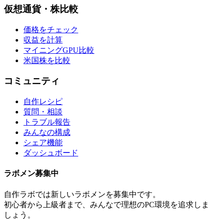
仮想通貨・株比較
価格をチェック
収益を計算
マイニングGPU比較
米国株を比較
コミュニティ
自作レシピ
質問・相談
トラブル報告
みんなの構成
シェア機能
ダッシュボード
ラボメン
募集中
自作ラボ
では新しい
ラボメン
を募集中です。
初心者から上級者まで、みんなで理想のPC環境を追求しま
しょう。