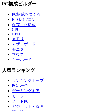
PC構成ビルダー
PC構成をつくる
BTOパソコン
保存した構成
CPU
GPU
メモリ
マザーボード
モニター
マウス
キーボード
人気ランキング
ランキングトップ
PCパーツ
ゲーミングギア
モニター
ノートPC
ガジェット・漫画