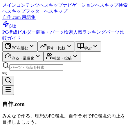
メインコンテンツへスキップ
ナビゲーションへスキップ
検索
へスキップ
フッターへスキップ
自作.com 用語集
β版
PC構成ビルダー
商品・パーツ検索
人気ランキング
パーツ比
較ガイド
PCを組む
探す・比較
学ぶ
測る・最適化
相談・投稿
⌘K
自作.com
みんなで作る、理想のPC環境
。
自作ラボ
でPC環境の向上を
目指しましょう。