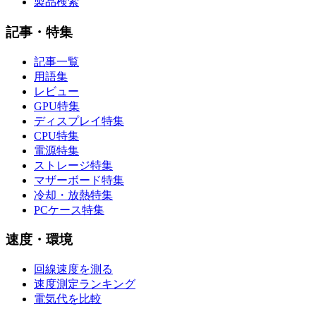
製品検索
記事・特集
記事一覧
用語集
レビュー
GPU特集
ディスプレイ特集
CPU特集
電源特集
ストレージ特集
マザーボード特集
冷却・放熱特集
PCケース特集
速度・環境
回線速度を測る
速度測定ランキング
電気代を比較