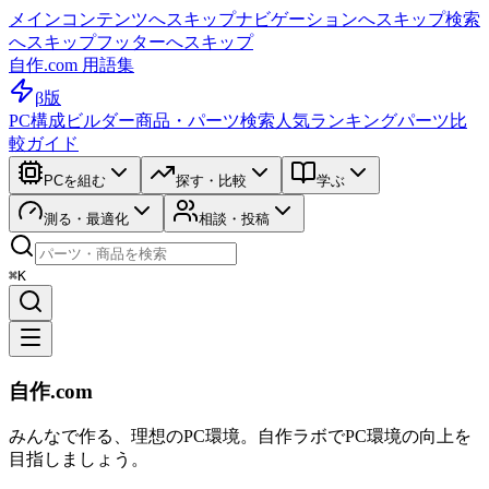
メインコンテンツへスキップ
ナビゲーションへスキップ
検索
へスキップ
フッターへスキップ
自作.com 用語集
β版
PC構成ビルダー
商品・パーツ検索
人気ランキング
パーツ比
較ガイド
PCを組む
探す・比較
学ぶ
測る・最適化
相談・投稿
⌘K
自作.com
みんなで作る、理想のPC環境
。
自作ラボ
でPC環境の向上を
目指しましょう。