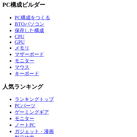
PC構成ビルダー
PC構成をつくる
BTOパソコン
保存した構成
CPU
GPU
メモリ
マザーボード
モニター
マウス
キーボード
人気ランキング
ランキングトップ
PCパーツ
ゲーミングギア
モニター
ノートPC
ガジェット・漫画