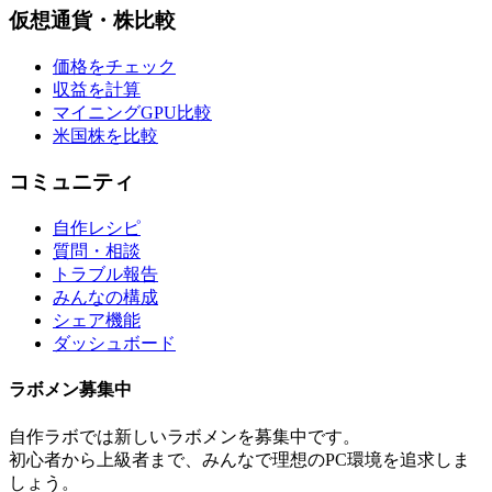
仮想通貨・株比較
価格をチェック
収益を計算
マイニングGPU比較
米国株を比較
コミュニティ
自作レシピ
質問・相談
トラブル報告
みんなの構成
シェア機能
ダッシュボード
ラボメン
募集中
自作ラボ
では新しい
ラボメン
を募集中です。
初心者から上級者まで、みんなで理想のPC環境を追求しま
しょう。