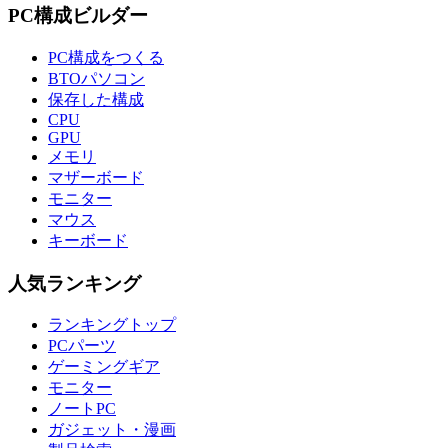
PC構成ビルダー
PC構成をつくる
BTOパソコン
保存した構成
CPU
GPU
メモリ
マザーボード
モニター
マウス
キーボード
人気ランキング
ランキングトップ
PCパーツ
ゲーミングギア
モニター
ノートPC
ガジェット・漫画