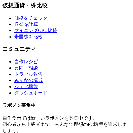
仮想通貨・株比較
価格をチェック
収益を計算
マイニングGPU比較
米国株を比較
コミュニティ
自作レシピ
質問・相談
トラブル報告
みんなの構成
シェア機能
ダッシュボード
ラボメン
募集中
自作ラボ
では新しい
ラボメン
を募集中です。
初心者から上級者まで、みんなで理想のPC環境を追求しま
しょう。