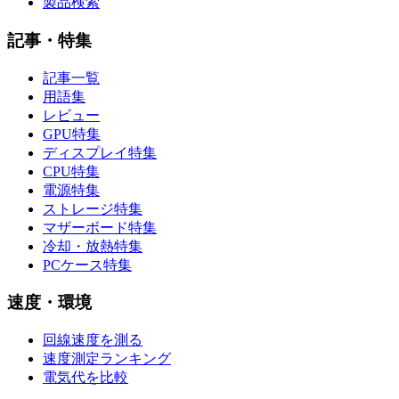
製品検索
記事・特集
記事一覧
用語集
レビュー
GPU特集
ディスプレイ特集
CPU特集
電源特集
ストレージ特集
マザーボード特集
冷却・放熱特集
PCケース特集
速度・環境
回線速度を測る
速度測定ランキング
電気代を比較