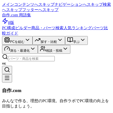
メインコンテンツへスキップ
ナビゲーションへスキップ
検索
へスキップ
フッターへスキップ
自作.com 用語集
β版
PC構成ビルダー
商品・パーツ検索
人気ランキング
パーツ比
較ガイド
PCを組む
探す・比較
学ぶ
測る・最適化
相談・投稿
⌘K
自作.com
みんなで作る、理想のPC環境
。
自作ラボ
でPC環境の向上を
目指しましょう。