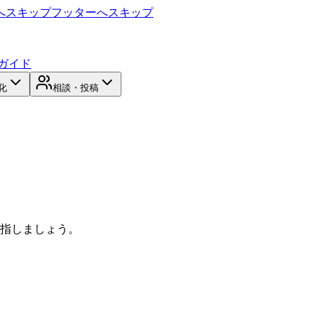
へスキップ
フッターへスキップ
ガイド
化
相談・投稿
目指しましょう。