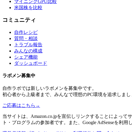
マイニングGPU比較
米国株を比較
コミュニティ
自作レシピ
質問・相談
トラブル報告
みんなの構成
シェア機能
ダッシュボード
ラボメン
募集中
自作ラボ
では新しい
ラボメン
を募集中です。
初心者から上級者まで、みんなで理想のPC環境を追求しまし
ご応募はこちら
→
当サイトは、Amazon.co.jpを宣伝しリンクすることに
ト・プログラムの参加者です。また、Google AdSenseを