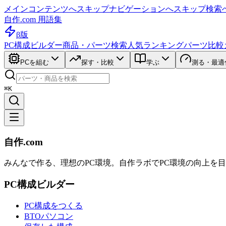
メインコンテンツへスキップ
ナビゲーションへスキップ
検索
自作.com 用語集
β版
PC構成ビルダー
商品・パーツ検索
人気ランキング
パーツ比較
PCを組む
探す・比較
学ぶ
測る・最適
⌘K
自作.com
みんなで作る、理想のPC環境
。
自作ラボ
でPC環境の向上を
PC構成ビルダー
PC構成をつくる
BTOパソコン