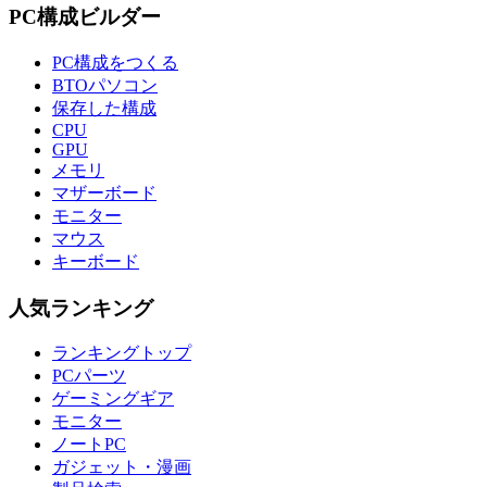
PC構成ビルダー
PC構成をつくる
BTOパソコン
保存した構成
CPU
GPU
メモリ
マザーボード
モニター
マウス
キーボード
人気ランキング
ランキングトップ
PCパーツ
ゲーミングギア
モニター
ノートPC
ガジェット・漫画