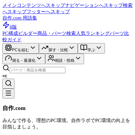
メインコンテンツへスキップ
ナビゲーションへスキップ
検索
へスキップ
フッターへスキップ
自作.com 用語集
β版
PC構成ビルダー
商品・パーツ検索
人気ランキング
パーツ比
較ガイド
PCを組む
探す・比較
学ぶ
測る・最適化
相談・投稿
⌘K
自作.com
みんなで作る、理想のPC環境
。
自作ラボ
でPC環境の向上を
目指しましょう。