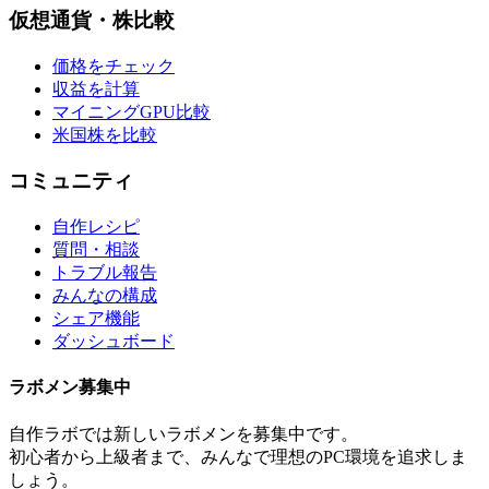
仮想通貨・株比較
価格をチェック
収益を計算
マイニングGPU比較
米国株を比較
コミュニティ
自作レシピ
質問・相談
トラブル報告
みんなの構成
シェア機能
ダッシュボード
ラボメン
募集中
自作ラボ
では新しい
ラボメン
を募集中です。
初心者から上級者まで、みんなで理想のPC環境を追求しま
しょう。