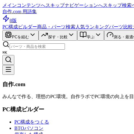
メインコンテンツへスキップ
ナビゲーションへスキップ
検索
自作.com 用語集
β版
PC構成ビルダー
商品・パーツ検索
人気ランキング
パーツ比較
PCを組む
探す・比較
学ぶ
測る・最適
⌘K
自作.com
みんなで作る、理想のPC環境
。
自作ラボ
でPC環境の向上を
PC構成ビルダー
PC構成をつくる
BTOパソコン