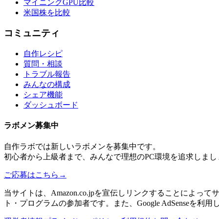
マイニングGPU比較
米国株を比較
コミュニティ
自作レシピ
質問・相談
トラブル報告
みんなの構成
シェア機能
ダッシュボード
ラボメン
募集中
自作ラボ
では新しい
ラボメン
を募集中です。
初心者から上級者まで、みんなで理想のPC環境を追求しまし
ご応募はこちら
→
当サイトは、Amazon.co.jpを宣伝しリンクすることに
ト・プログラムの参加者です。また、Google AdSenseを