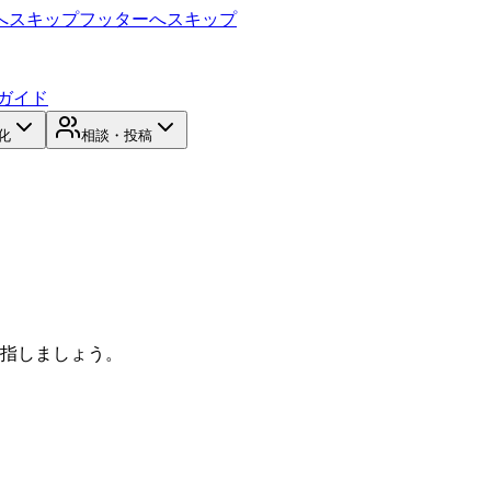
へスキップ
フッターへスキップ
ガイド
化
相談・投稿
目指しましょう。