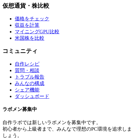
仮想通貨・株比較
価格をチェック
収益を計算
マイニングGPU比較
米国株を比較
コミュニティ
自作レシピ
質問・相談
トラブル報告
みんなの構成
シェア機能
ダッシュボード
ラボメン
募集中
自作ラボ
では新しい
ラボメン
を募集中です。
初心者から上級者まで、みんなで理想のPC環境を追求しま
しょう。