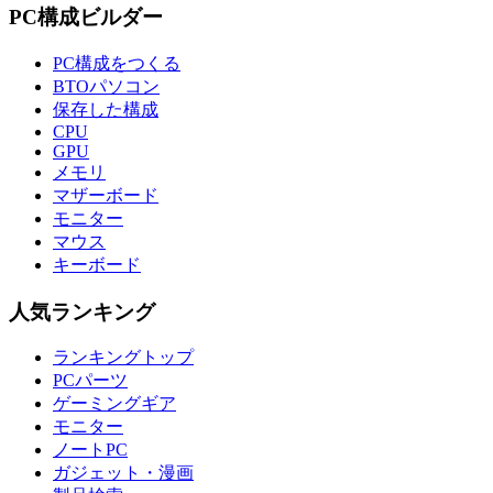
PC構成ビルダー
PC構成をつくる
BTOパソコン
保存した構成
CPU
GPU
メモリ
マザーボード
モニター
マウス
キーボード
人気ランキング
ランキングトップ
PCパーツ
ゲーミングギア
モニター
ノートPC
ガジェット・漫画