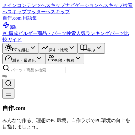
メインコンテンツへスキップ
ナビゲーションへスキップ
検索
へスキップ
フッターへスキップ
自作.com 用語集
β版
PC構成ビルダー
商品・パーツ検索
人気ランキング
パーツ比
較ガイド
PCを組む
探す・比較
学ぶ
測る・最適化
相談・投稿
⌘K
自作.com
みんなで作る、理想のPC環境
。
自作ラボ
でPC環境の向上を
目指しましょう。