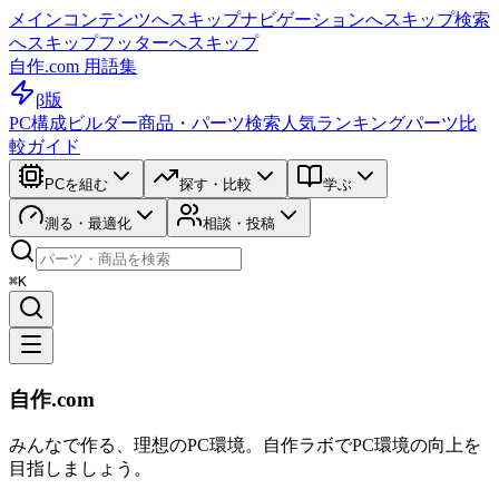
メインコンテンツへスキップ
ナビゲーションへスキップ
検索
へスキップ
フッターへスキップ
自作.com 用語集
β版
PC構成ビルダー
商品・パーツ検索
人気ランキング
パーツ比
較ガイド
PCを組む
探す・比較
学ぶ
測る・最適化
相談・投稿
⌘K
自作.com
みんなで作る、理想のPC環境
。
自作ラボ
でPC環境の向上を
目指しましょう。