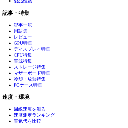
製品検索
記事・特集
記事一覧
用語集
レビュー
GPU特集
ディスプレイ特集
CPU特集
電源特集
ストレージ特集
マザーボード特集
冷却・放熱特集
PCケース特集
速度・環境
回線速度を測る
速度測定ランキング
電気代を比較