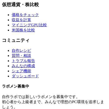
仮想通貨・株比較
価格をチェック
収益を計算
マイニングGPU比較
米国株を比較
コミュニティ
自作レシピ
質問・相談
トラブル報告
みんなの構成
シェア機能
ダッシュボード
ラボメン
募集中
自作ラボ
では新しい
ラボメン
を募集中です。
初心者から上級者まで、みんなで理想のPC環境を追求しま
しょう。