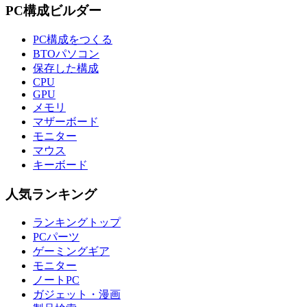
PC構成ビルダー
PC構成をつくる
BTOパソコン
保存した構成
CPU
GPU
メモリ
マザーボード
モニター
マウス
キーボード
人気ランキング
ランキングトップ
PCパーツ
ゲーミングギア
モニター
ノートPC
ガジェット・漫画