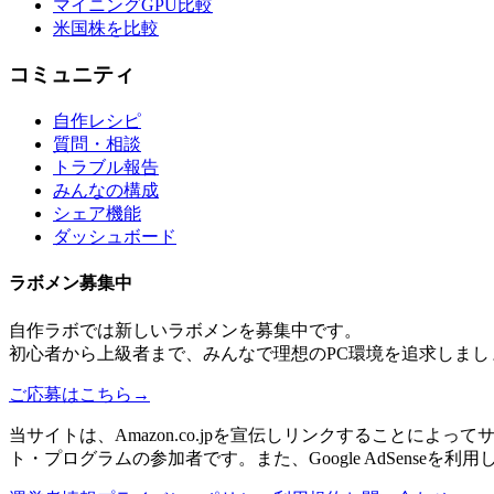
マイニングGPU比較
米国株を比較
コミュニティ
自作レシピ
質問・相談
トラブル報告
みんなの構成
シェア機能
ダッシュボード
ラボメン
募集中
自作ラボ
では新しい
ラボメン
を募集中です。
初心者から上級者まで、みんなで理想のPC環境を追求しまし
ご応募はこちら
→
当サイトは、Amazon.co.jpを宣伝しリンクすることに
ト・プログラムの参加者です。また、Google AdSenseを