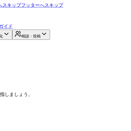
へスキップ
フッターへスキップ
ガイド
化
相談・投稿
目指しましょう。