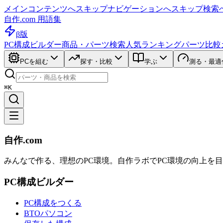
メインコンテンツへスキップ
ナビゲーションへスキップ
検索
自作.com 用語集
β版
PC構成ビルダー
商品・パーツ検索
人気ランキング
パーツ比較
PCを組む
探す・比較
学ぶ
測る・最適
⌘K
自作.com
みんなで作る、理想のPC環境
。
自作ラボ
でPC環境の向上を
PC構成ビルダー
PC構成をつくる
BTOパソコン