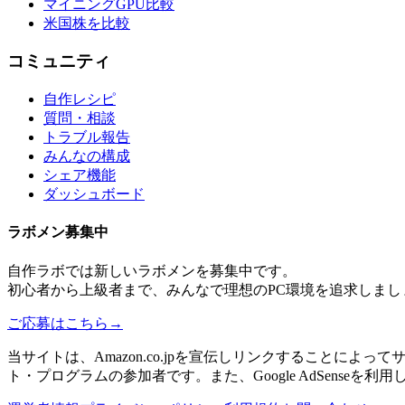
マイニングGPU比較
米国株を比較
コミュニティ
自作レシピ
質問・相談
トラブル報告
みんなの構成
シェア機能
ダッシュボード
ラボメン
募集中
自作ラボ
では新しい
ラボメン
を募集中です。
初心者から上級者まで、みんなで理想のPC環境を追求しまし
ご応募はこちら
→
当サイトは、Amazon.co.jpを宣伝しリンクすることに
ト・プログラムの参加者です。また、Google AdSenseを