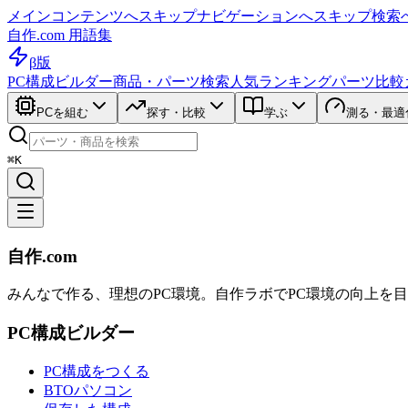
メインコンテンツへスキップ
ナビゲーションへスキップ
検索
自作.com 用語集
β版
PC構成ビルダー
商品・パーツ検索
人気ランキング
パーツ比較
PCを組む
探す・比較
学ぶ
測る・最適
⌘K
自作.com
みんなで作る、理想のPC環境
。
自作ラボ
でPC環境の向上を
PC構成ビルダー
PC構成をつくる
BTOパソコン