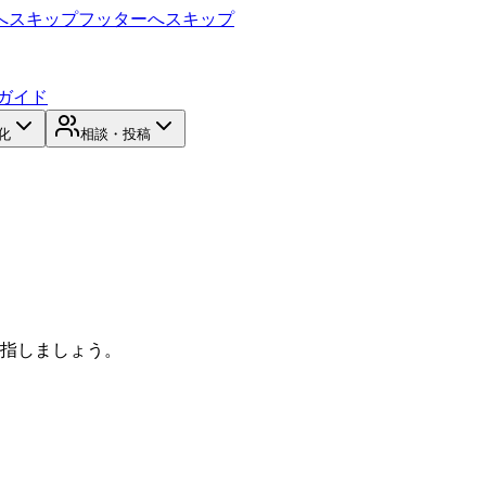
へスキップ
フッターへスキップ
ガイド
化
相談・投稿
目指しましょう。