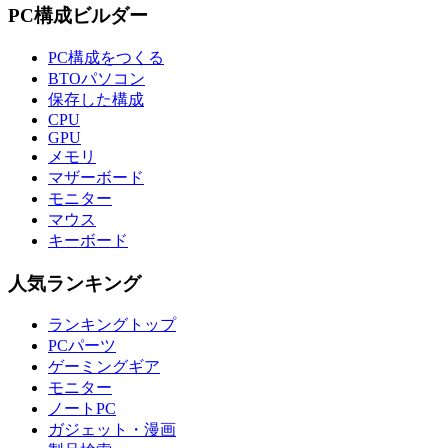
PC構成ビルダー
PC構成をつくる
BTOパソコン
保存した構成
CPU
GPU
メモリ
マザーボード
モニター
マウス
キーボード
人気ランキング
ランキングトップ
PCパーツ
ゲーミングギア
モニター
ノートPC
ガジェット・漫画