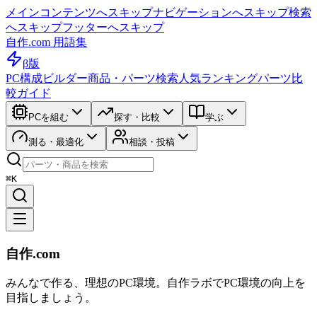
メインコンテンツへスキップ
ナビゲーションへスキップ
検索
へスキップ
フッターへスキップ
自作.com 用語集
β版
PC構成ビルダー
商品・パーツ検索
人気ランキング
パーツ比
較ガイド
PCを組む
探す・比較
学ぶ
測る・最適化
相談・投稿
⌘K
自作.com
みんなで作る、理想のPC環境
。
自作ラボ
でPC環境の向上を
目指しましょう。