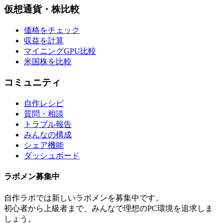
仮想通貨・株比較
価格をチェック
収益を計算
マイニングGPU比較
米国株を比較
コミュニティ
自作レシピ
質問・相談
トラブル報告
みんなの構成
シェア機能
ダッシュボード
ラボメン
募集中
自作ラボ
では新しい
ラボメン
を募集中です。
初心者から上級者まで、みんなで理想のPC環境を追求しま
しょう。