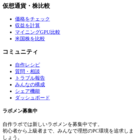
仮想通貨・株比較
価格をチェック
収益を計算
マイニングGPU比較
米国株を比較
コミュニティ
自作レシピ
質問・相談
トラブル報告
みんなの構成
シェア機能
ダッシュボード
ラボメン
募集中
自作ラボ
では新しい
ラボメン
を募集中です。
初心者から上級者まで、みんなで理想のPC環境を追求しま
しょう。