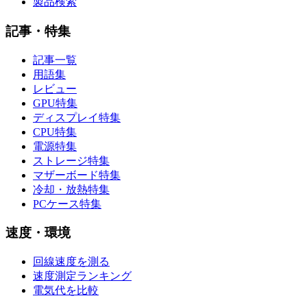
製品検索
記事・特集
記事一覧
用語集
レビュー
GPU特集
ディスプレイ特集
CPU特集
電源特集
ストレージ特集
マザーボード特集
冷却・放熱特集
PCケース特集
速度・環境
回線速度を測る
速度測定ランキング
電気代を比較