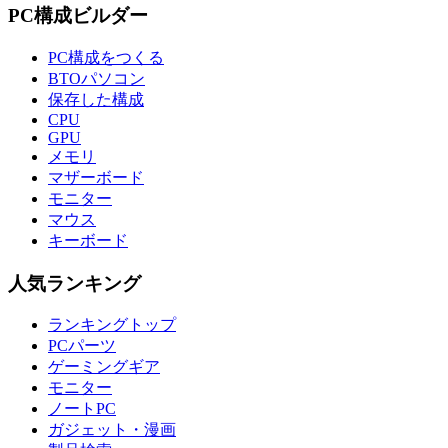
PC構成ビルダー
PC構成をつくる
BTOパソコン
保存した構成
CPU
GPU
メモリ
マザーボード
モニター
マウス
キーボード
人気ランキング
ランキングトップ
PCパーツ
ゲーミングギア
モニター
ノートPC
ガジェット・漫画