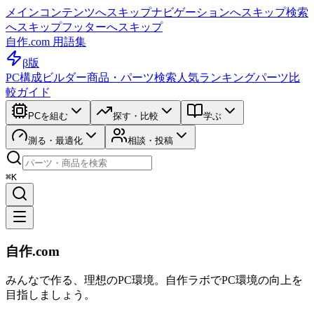
メインコンテンツへスキップ
ナビゲーションへスキップ
検索
へスキップ
フッターへスキップ
自作.com 用語集
β版
PC構成ビルダー
商品・パーツ検索
人気ランキング
パーツ比
較ガイド
PCを組む
探す・比較
学ぶ
測る・最適化
相談・投稿
⌘K
自作.com
みんなで作る、理想のPC環境
。
自作ラボ
でPC環境の向上を
目指しましょう。