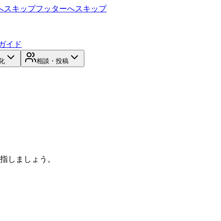
へスキップ
フッターへスキップ
ガイド
化
相談・投稿
目指しましょう。