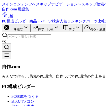
メインコンテンツへスキップ
ナビゲーションへスキップ
検索
自作.com 用語集
β版
PC構成ビルダー
商品・パーツ検索
人気ランキング
パーツ比較
PCを組む
探す・比較
学ぶ
測る・最適
⌘K
自作.com
みんなで作る、理想のPC環境
。
自作ラボ
でPC環境の向上を
PC構成ビルダー
PC構成をつくる
BTOパソコン