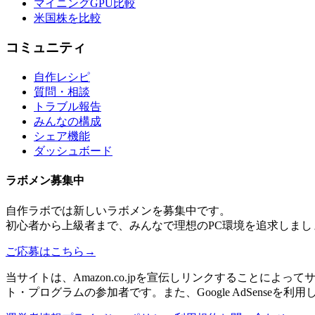
マイニングGPU比較
米国株を比較
コミュニティ
自作レシピ
質問・相談
トラブル報告
みんなの構成
シェア機能
ダッシュボード
ラボメン
募集中
自作ラボ
では新しい
ラボメン
を募集中です。
初心者から上級者まで、みんなで理想のPC環境を追求しまし
ご応募はこちら
→
当サイトは、Amazon.co.jpを宣伝しリンクすることに
ト・プログラムの参加者です。また、Google AdSenseを