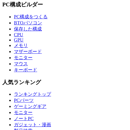
PC構成ビルダー
PC構成をつくる
BTOパソコン
保存した構成
CPU
GPU
メモリ
マザーボード
モニター
マウス
キーボード
人気ランキング
ランキングトップ
PCパーツ
ゲーミングギア
モニター
ノートPC
ガジェット・漫画