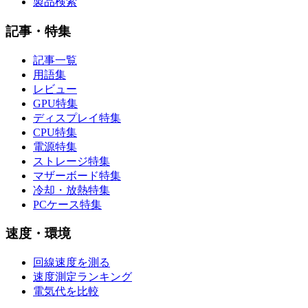
製品検索
記事・特集
記事一覧
用語集
レビュー
GPU特集
ディスプレイ特集
CPU特集
電源特集
ストレージ特集
マザーボード特集
冷却・放熱特集
PCケース特集
速度・環境
回線速度を測る
速度測定ランキング
電気代を比較