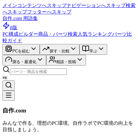
メインコンテンツへスキップ
ナビゲーションへスキップ
検索
へスキップ
フッターへスキップ
自作.com 用語集
β版
PC構成ビルダー
商品・パーツ検索
人気ランキング
パーツ比
較ガイド
PCを組む
探す・比較
学ぶ
測る・最適化
相談・投稿
⌘K
自作.com
みんなで作る、理想のPC環境
。
自作ラボ
でPC環境の向上を
目指しましょう。