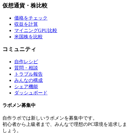
仮想通貨・株比較
価格をチェック
収益を計算
マイニングGPU比較
米国株を比較
コミュニティ
自作レシピ
質問・相談
トラブル報告
みんなの構成
シェア機能
ダッシュボード
ラボメン
募集中
自作ラボ
では新しい
ラボメン
を募集中です。
初心者から上級者まで、みんなで理想のPC環境を追求しま
しょう。