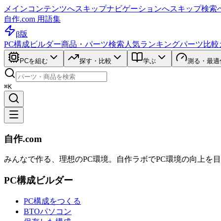
メインコンテンツへスキップ
ナビゲーションへスキップ
検索
自作.com 用語集
β版
PC構成ビルダー
商品・パーツ検索
人気ランキング
パーツ比較
PCを組む
探す・比較
学ぶ
測る・最適
⌘K
自作.com
みんなで作る、理想のPC環境
。
自作ラボ
でPC環境の向上を
PC構成ビルダー
PC構成をつくる
BTOパソコン