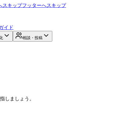
へスキップ
フッターへスキップ
ガイド
化
相談・投稿
目指しましょう。