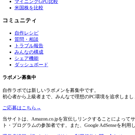
マイニングGPU比較
米国株を比較
コミュニティ
自作レシピ
質問・相談
トラブル報告
みんなの構成
シェア機能
ダッシュボード
ラボメン
募集中
自作ラボ
では新しい
ラボメン
を募集中です。
初心者から上級者まで、みんなで理想のPC環境を追求しまし
ご応募はこちら
→
当サイトは、Amazon.co.jpを宣伝しリンクすることに
ト・プログラムの参加者です。また、Google AdSenseを