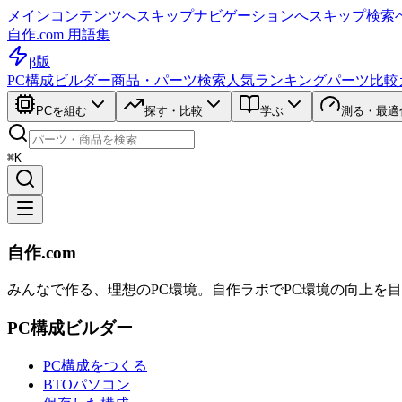
メインコンテンツへスキップ
ナビゲーションへスキップ
検索
自作.com 用語集
β版
PC構成ビルダー
商品・パーツ検索
人気ランキング
パーツ比較
PCを組む
探す・比較
学ぶ
測る・最適
⌘K
自作.com
みんなで作る、理想のPC環境
。
自作ラボ
でPC環境の向上を
PC構成ビルダー
PC構成をつくる
BTOパソコン