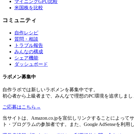
マイニングGPU比較
米国株を比較
コミュニティ
自作レシピ
質問・相談
トラブル報告
みんなの構成
シェア機能
ダッシュボード
ラボメン
募集中
自作ラボ
では新しい
ラボメン
を募集中です。
初心者から上級者まで、みんなで理想のPC環境を追求しまし
ご応募はこちら
→
当サイトは、Amazon.co.jpを宣伝しリンクすることに
ト・プログラムの参加者です。また、Google AdSenseを