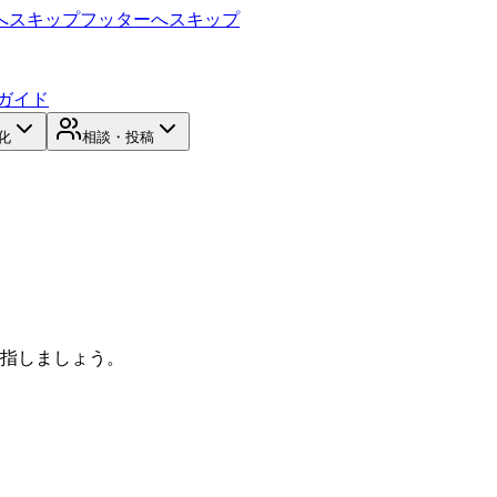
へスキップ
フッターへスキップ
ガイド
化
相談・投稿
目指しましょう。