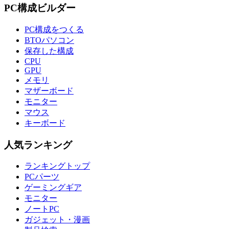
PC構成ビルダー
PC構成をつくる
BTOパソコン
保存した構成
CPU
GPU
メモリ
マザーボード
モニター
マウス
キーボード
人気ランキング
ランキングトップ
PCパーツ
ゲーミングギア
モニター
ノートPC
ガジェット・漫画