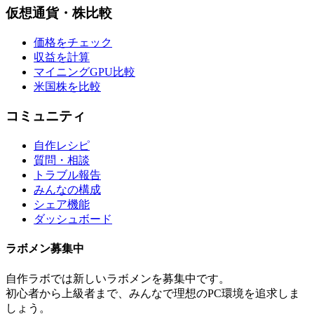
仮想通貨・株比較
価格をチェック
収益を計算
マイニングGPU比較
米国株を比較
コミュニティ
自作レシピ
質問・相談
トラブル報告
みんなの構成
シェア機能
ダッシュボード
ラボメン
募集中
自作ラボ
では新しい
ラボメン
を募集中です。
初心者から上級者まで、みんなで理想のPC環境を追求しま
しょう。