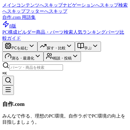
メインコンテンツへスキップ
ナビゲーションへスキップ
検索
へスキップ
フッターへスキップ
自作.com 用語集
β版
PC構成ビルダー
商品・パーツ検索
人気ランキング
パーツ比
較ガイド
PCを組む
探す・比較
学ぶ
測る・最適化
相談・投稿
⌘K
自作.com
みんなで作る、理想のPC環境
。
自作ラボ
でPC環境の向上を
目指しましょう。