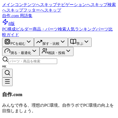
メインコンテンツへスキップ
ナビゲーションへスキップ
検索
へスキップ
フッターへスキップ
自作.com 用語集
β版
PC構成ビルダー
商品・パーツ検索
人気ランキング
パーツ比
較ガイド
PCを組む
探す・比較
学ぶ
測る・最適化
相談・投稿
⌘K
自作.com
みんなで作る、理想のPC環境
。
自作ラボ
でPC環境の向上を
目指しましょう。