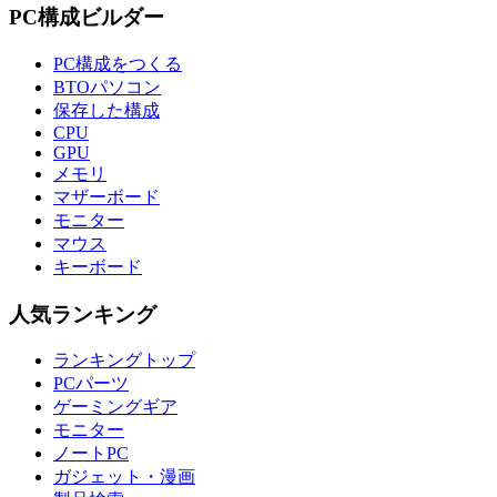
PC構成ビルダー
PC構成をつくる
BTOパソコン
保存した構成
CPU
GPU
メモリ
マザーボード
モニター
マウス
キーボード
人気ランキング
ランキングトップ
PCパーツ
ゲーミングギア
モニター
ノートPC
ガジェット・漫画