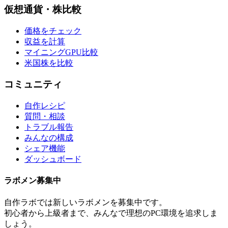
仮想通貨・株比較
価格をチェック
収益を計算
マイニングGPU比較
米国株を比較
コミュニティ
自作レシピ
質問・相談
トラブル報告
みんなの構成
シェア機能
ダッシュボード
ラボメン
募集中
自作ラボ
では新しい
ラボメン
を募集中です。
初心者から上級者まで、みんなで理想のPC環境を追求しま
しょう。