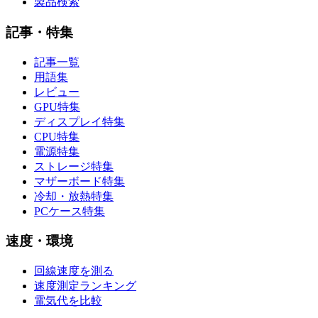
製品検索
記事・特集
記事一覧
用語集
レビュー
GPU特集
ディスプレイ特集
CPU特集
電源特集
ストレージ特集
マザーボード特集
冷却・放熱特集
PCケース特集
速度・環境
回線速度を測る
速度測定ランキング
電気代を比較