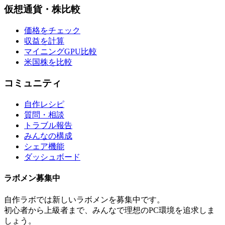
仮想通貨・株比較
価格をチェック
収益を計算
マイニングGPU比較
米国株を比較
コミュニティ
自作レシピ
質問・相談
トラブル報告
みんなの構成
シェア機能
ダッシュボード
ラボメン
募集中
自作ラボ
では新しい
ラボメン
を募集中です。
初心者から上級者まで、みんなで理想のPC環境を追求しま
しょう。