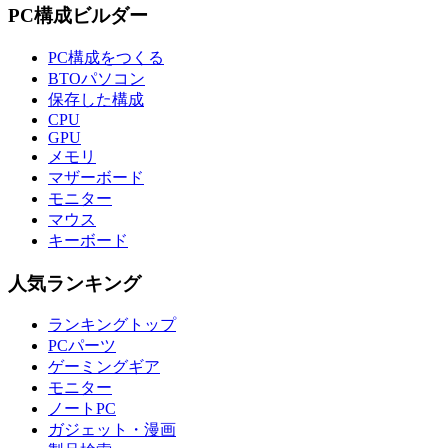
PC構成ビルダー
PC構成をつくる
BTOパソコン
保存した構成
CPU
GPU
メモリ
マザーボード
モニター
マウス
キーボード
人気ランキング
ランキングトップ
PCパーツ
ゲーミングギア
モニター
ノートPC
ガジェット・漫画