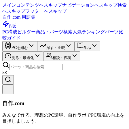
メインコンテンツへスキップ
ナビゲーションへスキップ
検索
へスキップ
フッターへスキップ
自作.com 用語集
β版
PC構成ビルダー
商品・パーツ検索
人気ランキング
パーツ比
較ガイド
PCを組む
探す・比較
学ぶ
測る・最適化
相談・投稿
⌘K
自作.com
みんなで作る、理想のPC環境
。
自作ラボ
でPC環境の向上を
目指しましょう。