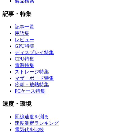
製品検索
記事・特集
記事一覧
用語集
レビュー
GPU特集
ディスプレイ特集
CPU特集
電源特集
ストレージ特集
マザーボード特集
冷却・放熱特集
PCケース特集
速度・環境
回線速度を測る
速度測定ランキング
電気代を比較