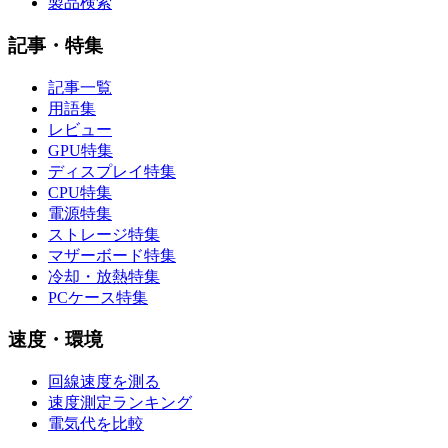
製品検索
記事・特集
記事一覧
用語集
レビュー
GPU特集
ディスプレイ特集
CPU特集
電源特集
ストレージ特集
マザーボード特集
冷却・放熱特集
PCケース特集
速度・環境
回線速度を測る
速度測定ランキング
電気代を比較