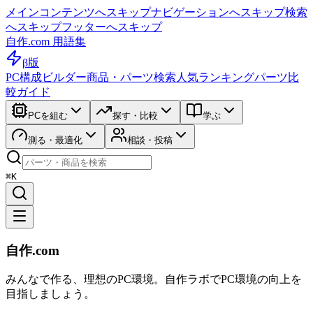
メインコンテンツへスキップ
ナビゲーションへスキップ
検索
へスキップ
フッターへスキップ
自作.com 用語集
β版
PC構成ビルダー
商品・パーツ検索
人気ランキング
パーツ比
較ガイド
PCを組む
探す・比較
学ぶ
測る・最適化
相談・投稿
⌘K
自作.com
みんなで作る、理想のPC環境
。
自作ラボ
でPC環境の向上を
目指しましょう。