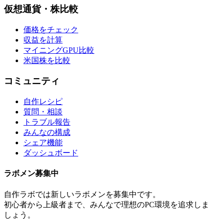
仮想通貨・株比較
価格をチェック
収益を計算
マイニングGPU比較
米国株を比較
コミュニティ
自作レシピ
質問・相談
トラブル報告
みんなの構成
シェア機能
ダッシュボード
ラボメン
募集中
自作ラボ
では新しい
ラボメン
を募集中です。
初心者から上級者まで、みんなで理想のPC環境を追求しま
しょう。