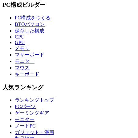
PC構成ビルダー
PC構成をつくる
BTOパソコン
保存した構成
CPU
GPU
メモリ
マザーボード
モニター
マウス
キーボード
人気ランキング
ランキングトップ
PCパーツ
ゲーミングギア
モニター
ノートPC
ガジェット・漫画