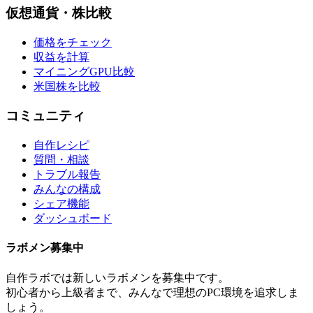
仮想通貨・株比較
価格をチェック
収益を計算
マイニングGPU比較
米国株を比較
コミュニティ
自作レシピ
質問・相談
トラブル報告
みんなの構成
シェア機能
ダッシュボード
ラボメン
募集中
自作ラボ
では新しい
ラボメン
を募集中です。
初心者から上級者まで、みんなで理想のPC環境を追求しま
しょう。