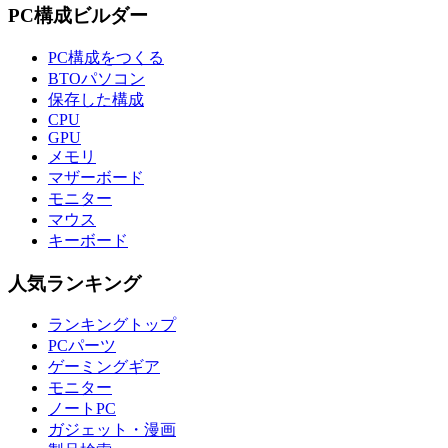
PC構成ビルダー
PC構成をつくる
BTOパソコン
保存した構成
CPU
GPU
メモリ
マザーボード
モニター
マウス
キーボード
人気ランキング
ランキングトップ
PCパーツ
ゲーミングギア
モニター
ノートPC
ガジェット・漫画