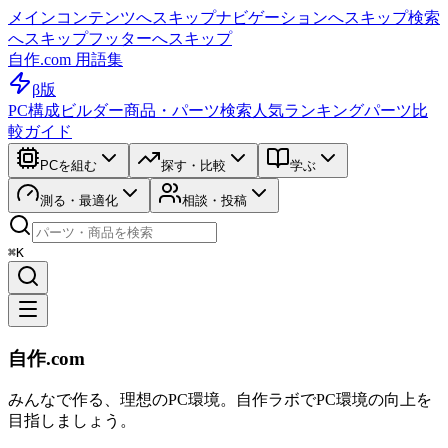
メインコンテンツへスキップ
ナビゲーションへスキップ
検索
へスキップ
フッターへスキップ
自作.com 用語集
β版
PC構成ビルダー
商品・パーツ検索
人気ランキング
パーツ比
較ガイド
PCを組む
探す・比較
学ぶ
測る・最適化
相談・投稿
⌘K
自作.com
みんなで作る、理想のPC環境
。
自作ラボ
でPC環境の向上を
目指しましょう。