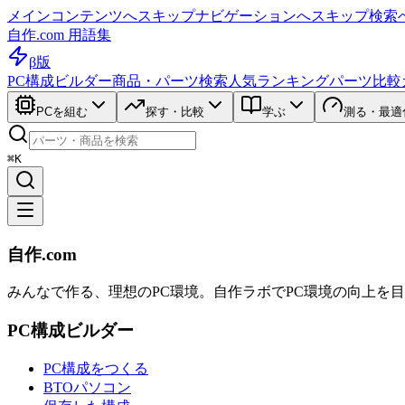
メインコンテンツへスキップ
ナビゲーションへスキップ
検索
自作.com 用語集
β版
PC構成ビルダー
商品・パーツ検索
人気ランキング
パーツ比較
PCを組む
探す・比較
学ぶ
測る・最適
⌘K
自作.com
みんなで作る、理想のPC環境
。
自作ラボ
でPC環境の向上を
PC構成ビルダー
PC構成をつくる
BTOパソコン