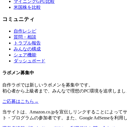
マイニングGPU比較
米国株を比較
コミュニティ
自作レシピ
質問・相談
トラブル報告
みんなの構成
シェア機能
ダッシュボード
ラボメン
募集中
自作ラボ
では新しい
ラボメン
を募集中です。
初心者から上級者まで、みんなで理想のPC環境を追求しまし
ご応募はこちら
→
当サイトは、Amazon.co.jpを宣伝しリンクすることに
ト・プログラムの参加者です。また、Google AdSenseを