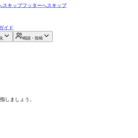
へスキップ
フッターへスキップ
ガイド
化
相談・投稿
目指しましょう。