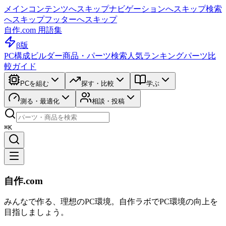
メインコンテンツへスキップ
ナビゲーションへスキップ
検索
へスキップ
フッターへスキップ
自作.com 用語集
β版
PC構成ビルダー
商品・パーツ検索
人気ランキング
パーツ比
較ガイド
PCを組む
探す・比較
学ぶ
測る・最適化
相談・投稿
⌘K
自作.com
みんなで作る、理想のPC環境
。
自作ラボ
でPC環境の向上を
目指しましょう。