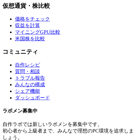
仮想通貨・株比較
価格をチェック
収益を計算
マイニングGPU比較
米国株を比較
コミュニティ
自作レシピ
質問・相談
トラブル報告
みんなの構成
シェア機能
ダッシュボード
ラボメン
募集中
自作ラボ
では新しい
ラボメン
を募集中です。
初心者から上級者まで、みんなで理想のPC環境を追求しま
しょう。