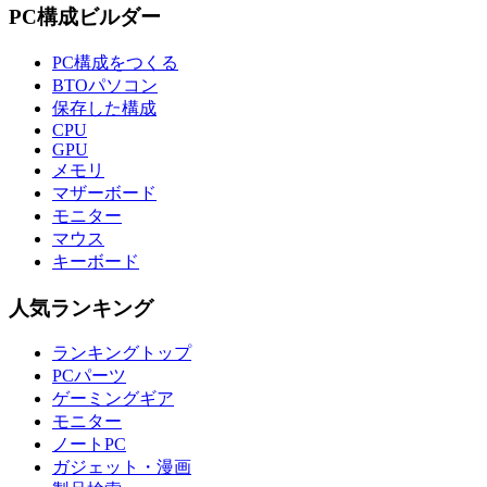
PC構成ビルダー
PC構成をつくる
BTOパソコン
保存した構成
CPU
GPU
メモリ
マザーボード
モニター
マウス
キーボード
人気ランキング
ランキングトップ
PCパーツ
ゲーミングギア
モニター
ノートPC
ガジェット・漫画