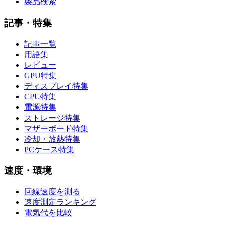
製品検索
記事・特集
記事一覧
用語集
レビュー
GPU特集
ディスプレイ特集
CPU特集
電源特集
ストレージ特集
マザーボード特集
冷却・放熱特集
PCケース特集
速度・環境
回線速度を測る
速度測定ランキング
電気代を比較