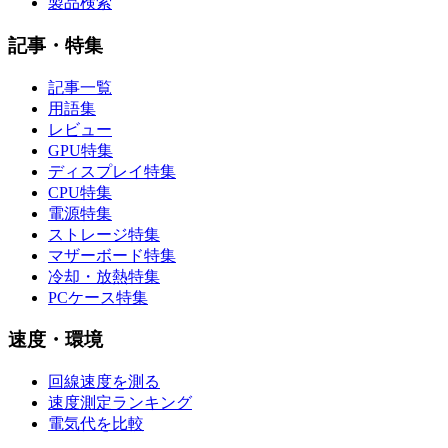
製品検索
記事・特集
記事一覧
用語集
レビュー
GPU特集
ディスプレイ特集
CPU特集
電源特集
ストレージ特集
マザーボード特集
冷却・放熱特集
PCケース特集
速度・環境
回線速度を測る
速度測定ランキング
電気代を比較