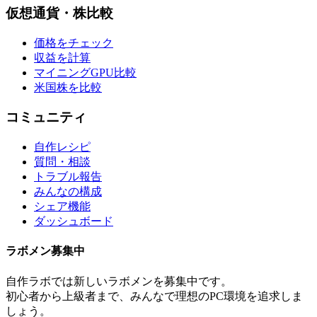
仮想通貨・株比較
価格をチェック
収益を計算
マイニングGPU比較
米国株を比較
コミュニティ
自作レシピ
質問・相談
トラブル報告
みんなの構成
シェア機能
ダッシュボード
ラボメン
募集中
自作ラボ
では新しい
ラボメン
を募集中です。
初心者から上級者まで、みんなで理想のPC環境を追求しま
しょう。