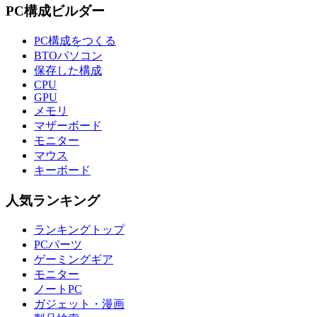
PC構成ビルダー
PC構成をつくる
BTOパソコン
保存した構成
CPU
GPU
メモリ
マザーボード
モニター
マウス
キーボード
人気ランキング
ランキングトップ
PCパーツ
ゲーミングギア
モニター
ノートPC
ガジェット・漫画