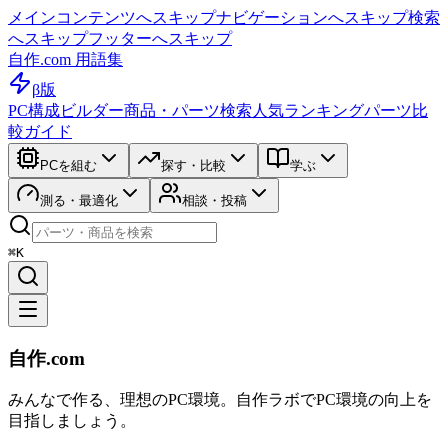
メインコンテンツへスキップ
ナビゲーションへスキップ
検索
へスキップ
フッターへスキップ
自作.com 用語集
β版
PC構成ビルダー
商品・パーツ検索
人気ランキング
パーツ比
較ガイド
PCを組む
探す・比較
学ぶ
測る・最適化
相談・投稿
⌘K
自作.com
みんなで作る、理想のPC環境
。
自作ラボ
でPC環境の向上を
目指しましょう。