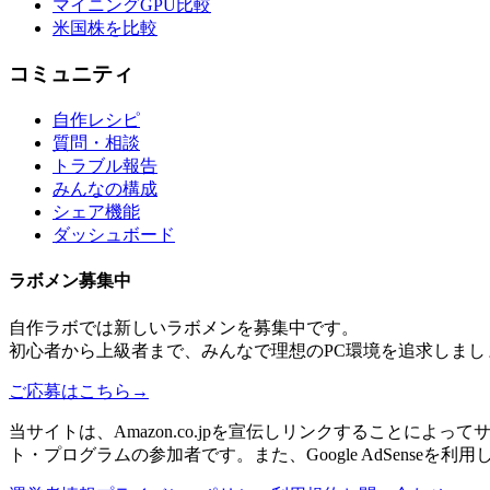
マイニングGPU比較
米国株を比較
コミュニティ
自作レシピ
質問・相談
トラブル報告
みんなの構成
シェア機能
ダッシュボード
ラボメン
募集中
自作ラボ
では新しい
ラボメン
を募集中です。
初心者から上級者まで、みんなで理想のPC環境を追求しまし
ご応募はこちら
→
当サイトは、Amazon.co.jpを宣伝しリンクすることに
ト・プログラムの参加者です。また、Google AdSenseを