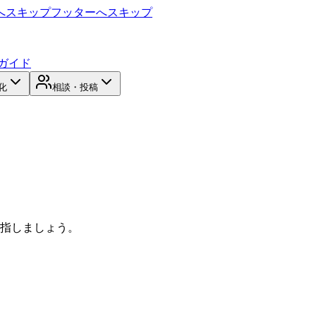
へスキップ
フッターへスキップ
ガイド
化
相談・投稿
目指しましょう。