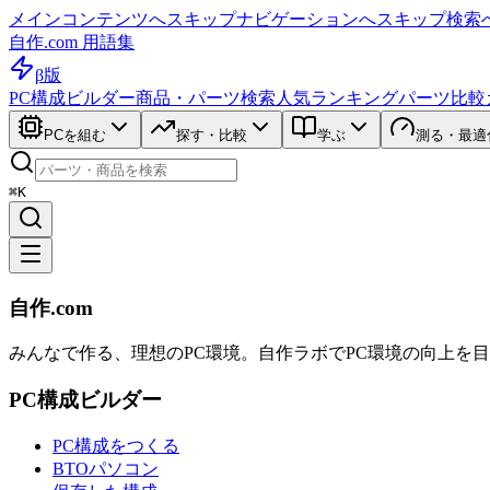
メインコンテンツへスキップ
ナビゲーションへスキップ
検索
自作.com 用語集
β版
PC構成ビルダー
商品・パーツ検索
人気ランキング
パーツ比較
PCを組む
探す・比較
学ぶ
測る・最適
⌘K
自作.com
みんなで作る、理想のPC環境
。
自作ラボ
でPC環境の向上を
PC構成ビルダー
PC構成をつくる
BTOパソコン