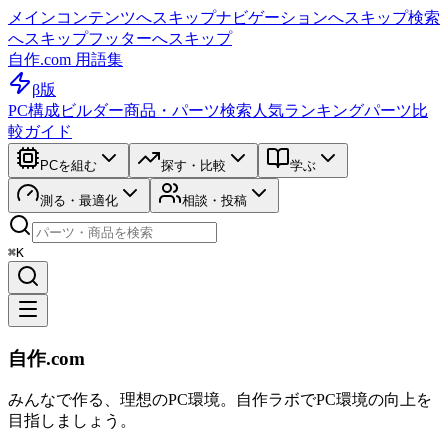
メインコンテンツへスキップ
ナビゲーションへスキップ
検索
へスキップ
フッターへスキップ
自作.com 用語集
β版
PC構成ビルダー
商品・パーツ検索
人気ランキング
パーツ比
較ガイド
PCを組む
探す・比較
学ぶ
測る・最適化
相談・投稿
⌘K
自作.com
みんなで作る、理想のPC環境
。
自作ラボ
でPC環境の向上を
目指しましょう。