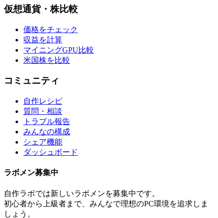
仮想通貨・株比較
価格をチェック
収益を計算
マイニングGPU比較
米国株を比較
コミュニティ
自作レシピ
質問・相談
トラブル報告
みんなの構成
シェア機能
ダッシュボード
ラボメン
募集中
自作ラボ
では新しい
ラボメン
を募集中です。
初心者から上級者まで、みんなで理想のPC環境を追求しま
しょう。