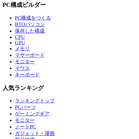
PC構成ビルダー
PC構成をつくる
BTOパソコン
保存した構成
CPU
GPU
メモリ
マザーボード
モニター
マウス
キーボード
人気ランキング
ランキングトップ
PCパーツ
ゲーミングギア
モニター
ノートPC
ガジェット・漫画