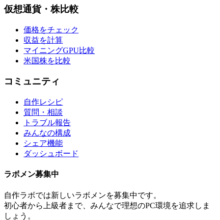
仮想通貨・株比較
価格をチェック
収益を計算
マイニングGPU比較
米国株を比較
コミュニティ
自作レシピ
質問・相談
トラブル報告
みんなの構成
シェア機能
ダッシュボード
ラボメン
募集中
自作ラボ
では新しい
ラボメン
を募集中です。
初心者から上級者まで、みんなで理想のPC環境を追求しま
しょう。