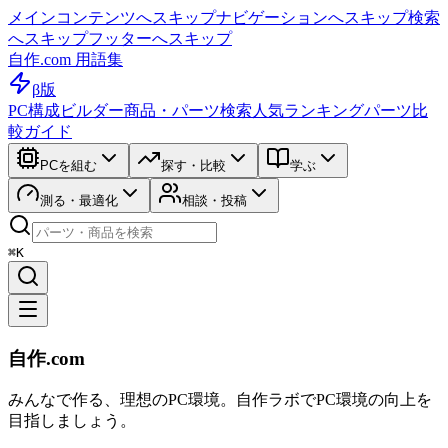
メインコンテンツへスキップ
ナビゲーションへスキップ
検索
へスキップ
フッターへスキップ
自作.com 用語集
β版
PC構成ビルダー
商品・パーツ検索
人気ランキング
パーツ比
較ガイド
PCを組む
探す・比較
学ぶ
測る・最適化
相談・投稿
⌘K
自作.com
みんなで作る、理想のPC環境
。
自作ラボ
でPC環境の向上を
目指しましょう。