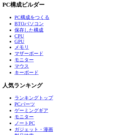
PC構成ビルダー
PC構成をつくる
BTOパソコン
保存した構成
CPU
GPU
メモリ
マザーボード
モニター
マウス
キーボード
人気ランキング
ランキングトップ
PCパーツ
ゲーミングギア
モニター
ノートPC
ガジェット・漫画