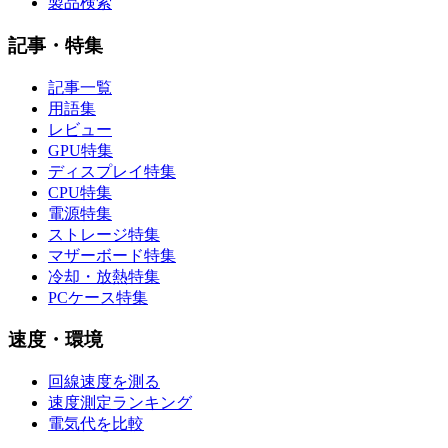
製品検索
記事・特集
記事一覧
用語集
レビュー
GPU特集
ディスプレイ特集
CPU特集
電源特集
ストレージ特集
マザーボード特集
冷却・放熱特集
PCケース特集
速度・環境
回線速度を測る
速度測定ランキング
電気代を比較