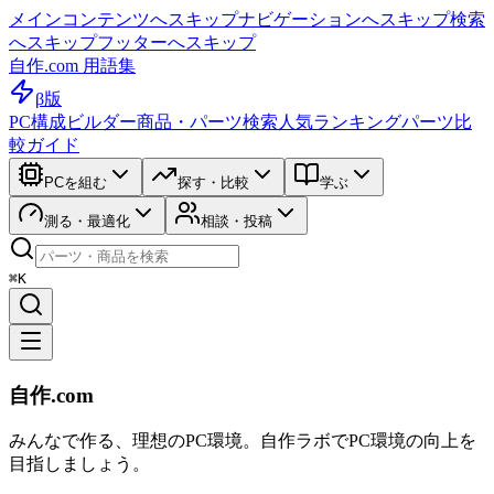
メインコンテンツへスキップ
ナビゲーションへスキップ
検索
へスキップ
フッターへスキップ
自作.com 用語集
β版
PC構成ビルダー
商品・パーツ検索
人気ランキング
パーツ比
較ガイド
PCを組む
探す・比較
学ぶ
測る・最適化
相談・投稿
⌘K
自作.com
みんなで作る、理想のPC環境
。
自作ラボ
でPC環境の向上を
目指しましょう。