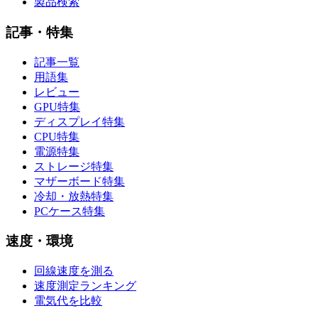
製品検索
記事・特集
記事一覧
用語集
レビュー
GPU特集
ディスプレイ特集
CPU特集
電源特集
ストレージ特集
マザーボード特集
冷却・放熱特集
PCケース特集
速度・環境
回線速度を測る
速度測定ランキング
電気代を比較