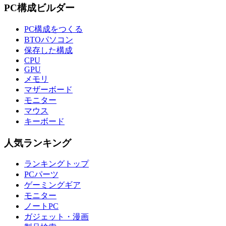
PC構成ビルダー
PC構成をつくる
BTOパソコン
保存した構成
CPU
GPU
メモリ
マザーボード
モニター
マウス
キーボード
人気ランキング
ランキングトップ
PCパーツ
ゲーミングギア
モニター
ノートPC
ガジェット・漫画