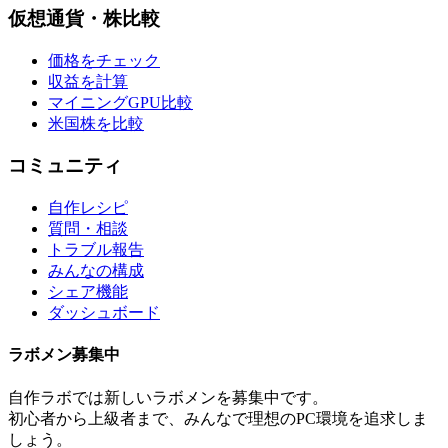
仮想通貨・株比較
価格をチェック
収益を計算
マイニングGPU比較
米国株を比較
コミュニティ
自作レシピ
質問・相談
トラブル報告
みんなの構成
シェア機能
ダッシュボード
ラボメン
募集中
自作ラボ
では新しい
ラボメン
を募集中です。
初心者から上級者まで、みんなで理想のPC環境を追求しま
しょう。