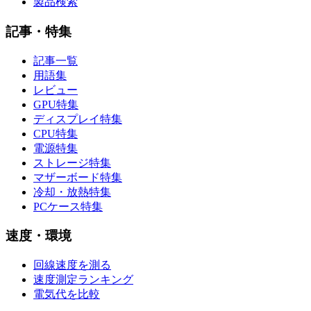
製品検索
記事・特集
記事一覧
用語集
レビュー
GPU特集
ディスプレイ特集
CPU特集
電源特集
ストレージ特集
マザーボード特集
冷却・放熱特集
PCケース特集
速度・環境
回線速度を測る
速度測定ランキング
電気代を比較