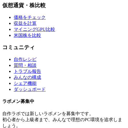
仮想通貨・株比較
価格をチェック
収益を計算
マイニングGPU比較
米国株を比較
コミュニティ
自作レシピ
質問・相談
トラブル報告
みんなの構成
シェア機能
ダッシュボード
ラボメン
募集中
自作ラボ
では新しい
ラボメン
を募集中です。
初心者から上級者まで、みんなで理想のPC環境を追求しま
しょう。