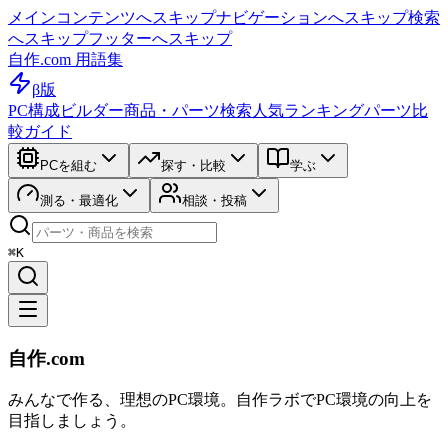
メインコンテンツへスキップ
ナビゲーションへスキップ
検索
へスキップ
フッターへスキップ
自作.com 用語集
β版
PC構成ビルダー
商品・パーツ検索
人気ランキング
パーツ比
較ガイド
PCを組む
探す・比較
学ぶ
測る・最適化
相談・投稿
⌘K
自作.com
みんなで作る、理想のPC環境
。
自作ラボ
でPC環境の向上を
目指しましょう。