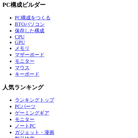
PC構成ビルダー
PC構成をつくる
BTOパソコン
保存した構成
CPU
GPU
メモリ
マザーボード
モニター
マウス
キーボード
人気ランキング
ランキングトップ
PCパーツ
ゲーミングギア
モニター
ノートPC
ガジェット・漫画