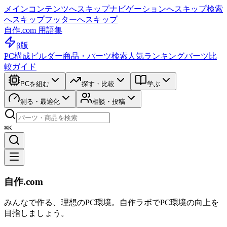
メインコンテンツへスキップ
ナビゲーションへスキップ
検索
へスキップ
フッターへスキップ
自作.com 用語集
β版
PC構成ビルダー
商品・パーツ検索
人気ランキング
パーツ比
較ガイド
PCを組む
探す・比較
学ぶ
測る・最適化
相談・投稿
⌘K
自作.com
みんなで作る、理想のPC環境
。
自作ラボ
でPC環境の向上を
目指しましょう。