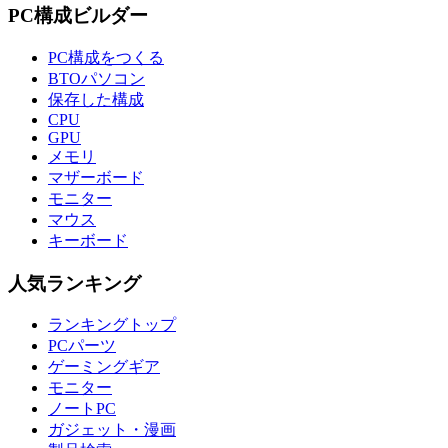
PC構成ビルダー
PC構成をつくる
BTOパソコン
保存した構成
CPU
GPU
メモリ
マザーボード
モニター
マウス
キーボード
人気ランキング
ランキングトップ
PCパーツ
ゲーミングギア
モニター
ノートPC
ガジェット・漫画