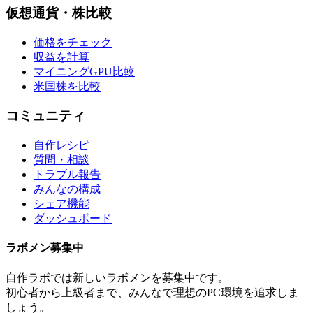
仮想通貨・株比較
価格をチェック
収益を計算
マイニングGPU比較
米国株を比較
コミュニティ
自作レシピ
質問・相談
トラブル報告
みんなの構成
シェア機能
ダッシュボード
ラボメン
募集中
自作ラボ
では新しい
ラボメン
を募集中です。
初心者から上級者まで、みんなで理想のPC環境を追求しま
しょう。