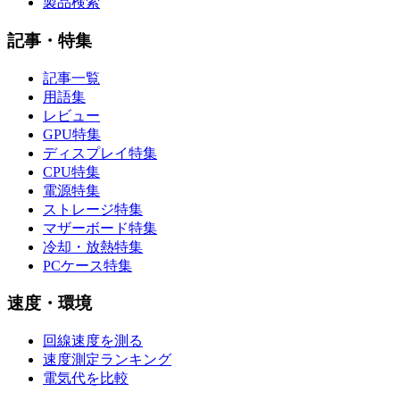
製品検索
記事・特集
記事一覧
用語集
レビュー
GPU特集
ディスプレイ特集
CPU特集
電源特集
ストレージ特集
マザーボード特集
冷却・放熱特集
PCケース特集
速度・環境
回線速度を測る
速度測定ランキング
電気代を比較