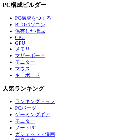
PC構成ビルダー
PC構成をつくる
BTOパソコン
保存した構成
CPU
GPU
メモリ
マザーボード
モニター
マウス
キーボード
人気ランキング
ランキングトップ
PCパーツ
ゲーミングギア
モニター
ノートPC
ガジェット・漫画