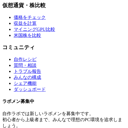
仮想通貨・株比較
価格をチェック
収益を計算
マイニングGPU比較
米国株を比較
コミュニティ
自作レシピ
質問・相談
トラブル報告
みんなの構成
シェア機能
ダッシュボード
ラボメン
募集中
自作ラボ
では新しい
ラボメン
を募集中です。
初心者から上級者まで、みんなで理想のPC環境を追求しま
しょう。