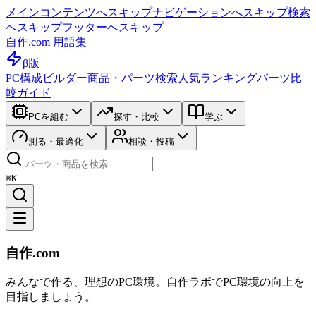
メインコンテンツへスキップ
ナビゲーションへスキップ
検索
へスキップ
フッターへスキップ
自作.com 用語集
β版
PC構成ビルダー
商品・パーツ検索
人気ランキング
パーツ比
較ガイド
PCを組む
探す・比較
学ぶ
測る・最適化
相談・投稿
⌘K
自作.com
みんなで作る、理想のPC環境
。
自作ラボ
でPC環境の向上を
目指しましょう。